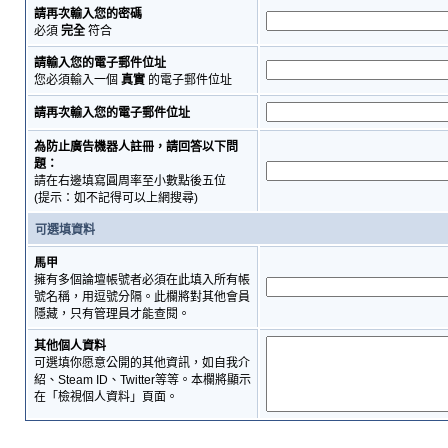
請再次輸入您的密碼
必須
完全
符合
請輸入您的電子郵件位址
您必須輸入一個
真實
的電子郵件位址
請再次輸入您的電子郵件位址
為防止廣告機器人註冊，請回答以下問
題：
請在右邊填寫圓周率至小數點後五位
(提示：如不記得可以上網搜尋)
可選填資料
馬甲
擁有多個論壇帳號者必須在此填入所有帳
號名稱，用逗號分隔。此欄將對其他會員
隱藏，只有管理員才能查閱。
其他個人資料
可選填你愿意公開的其他資訊，如自我介
紹、Steam ID、Twitter等等。本欄將顯示
在「檢視個人資料」頁面。