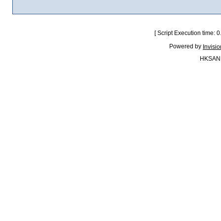
[ Script Execution time:
Powered by
Invisi
HKSAN.