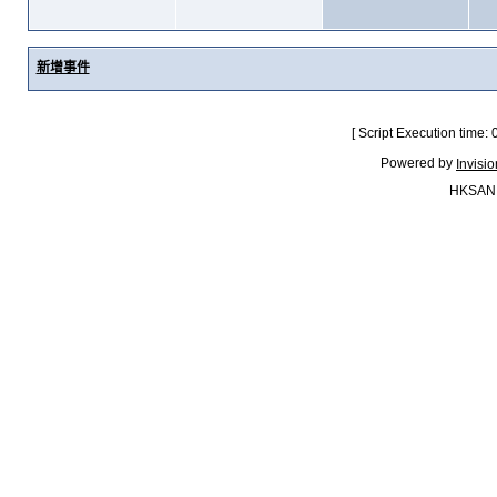
新增事件
[ Script Execution time:
Powered by
Invisi
HKSAN.