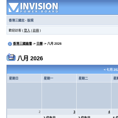
香港三國志
·
版規
歡迎訪客 (
登入
|
註冊
)
香港三國論壇
->
日曆
-> 八月 2026
八月 2026
<
七月 20
星期日
星期一
星期二
星
2
3
4