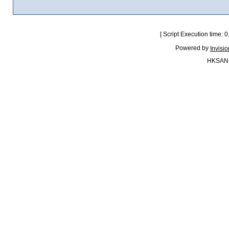
[ Script Execution time:
Powered by
Invisi
HKSAN.