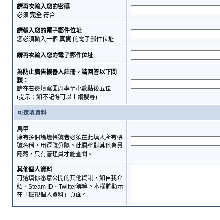
請再次輸入您的密碼
必須
完全
符合
請輸入您的電子郵件位址
您必須輸入一個
真實
的電子郵件位址
請再次輸入您的電子郵件位址
為防止廣告機器人註冊，請回答以下問
題：
請在右邊填寫圓周率至小數點後五位
(提示：如不記得可以上網搜尋)
可選填資料
馬甲
擁有多個論壇帳號者必須在此填入所有帳
號名稱，用逗號分隔。此欄將對其他會員
隱藏，只有管理員才能查閱。
其他個人資料
可選填你愿意公開的其他資訊，如自我介
紹、Steam ID、Twitter等等。本欄將顯示
在「檢視個人資料」頁面。