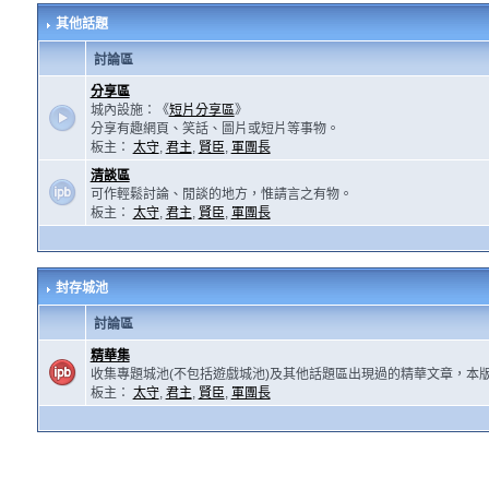
其他話題
討論區
分享區
城內設施：《
短片分享區
》
分享有趣網頁、笑話、圖片或短片等事物。
板主：
太守
,
君主
,
賢臣
,
軍團長
清談區
可作輕鬆討論、閒談的地方，惟請言之有物。
板主：
太守
,
君主
,
賢臣
,
軍團長
封存城池
討論區
精華集
收集專題城池(不包括遊戲城池)及其他話題區出現過的精華文章，本
板主：
太守
,
君主
,
賢臣
,
軍團長