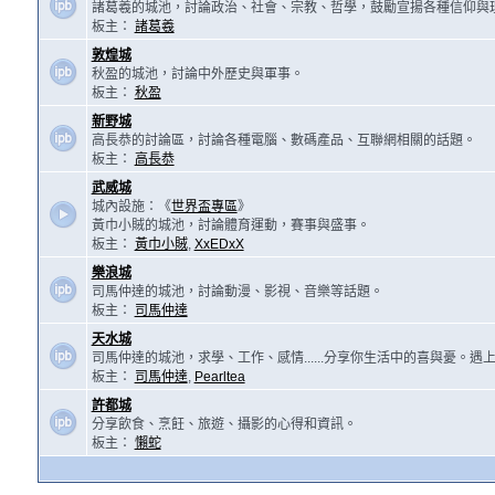
諸葛羲的城池，討論政治、社會、宗教、哲學，鼓勵宣揚各種信仰與
板主：
諸葛羲
敦煌城
秋盈的城池，討論中外歷史與軍事。
板主：
秋盈
新野城
高長恭的討論區，討論各種電腦、數碼產品、互聯網相關的話題。
板主：
高長恭
武威城
城內設施：《
世界盃專區
》
黃巾小賊的城池，討論體育運動，賽事與盛事。
板主：
黃巾小賊
,
XxEDxX
樂浪城
司馬仲達的城池，討論動漫、影視、音樂等話題。
板主：
司馬仲達
天水城
司馬仲達的城池，求學、工作、感情......分享你生活中的喜與憂。
板主：
司馬仲達
,
Pearltea
許都城
分享飲食、烹飪、旅遊、攝影的心得和資訊。
板主：
懶蛇