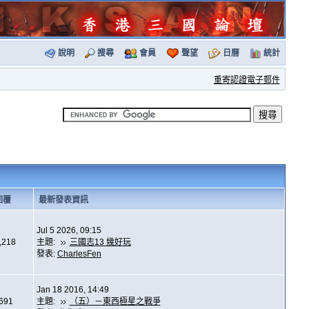
說明
搜尋
會員
聲望
日曆
統計
重寄認證電子郵件
回覆
最新發表資訊
Jul 5 2026, 09:15
,218
主題:
三國志13 幾好玩
發表:
CharlesFen
Jan 18 2016, 14:49
,691
主題:
（五）－東西極星之戰爭