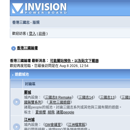
香港三國志
·
版規
歡迎訪客 (
登入
|
註冊
)
香港三國論壇
香港三國論壇 最新消息：
可能關站預告，以及貼文下載器
歡迎再度蒞臨，您最後訪問是在 Aug 8 2026, 12:54
遊戲城池
討論區
鄴城
城內設施：《
三國志8 Remake
》《
三國志14
》《
三國志13
》《
三國
國無雙系列
》《
其他三國遊戲
》
諸葛people的城池，討論三國志系列或其他與三國有關的遊戲。
板主：
夏侯櫻
,
胡飛
,
諸葛people
江州城
城內設施：《
GM會議室
》《
江洲檔案館
》
舉行問答接龍、論壇RPG等各類論壇遊戲。