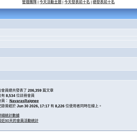
管理團隊
|
今天活動主題
|
今天發表前十名
|
總發表前十名
的會員總共發表了
206,359
篇文章
共有
8,534
位註冊會員
會員：
NavarasRaignee
記錄曾經於
Jun 30 2026, 17:17
有
8,226
位使用者同時在線上。
詳細統計數據
最近90天的會員活動統計