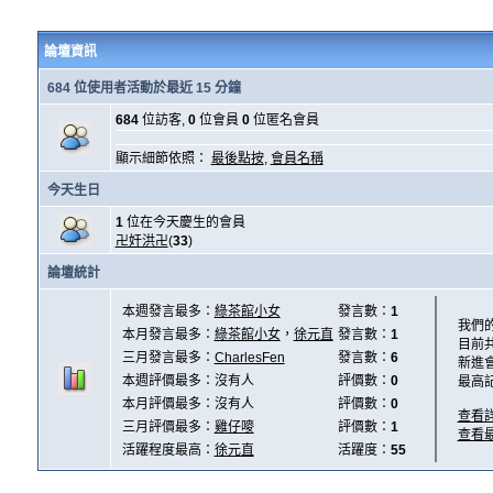
論壇資訊
684 位使用者活動於最近 15 分鐘
684
位訪客,
0
位會員
0
位匿名會員
顯示細節依照：
最後點按
,
會員名稱
今天生日
1
位在今天慶生的會員
卍奸洪卍
(
33
)
論壇統計
本週發言最多：
綠茶館小女
發言數：
1
我們
本月發言最多：
綠茶館小女
，
徐元直
發言數：
1
目前
三月發言最多：
CharlesFen
發言數：
6
新進
本週評價最多：沒有人
評價數：
0
最高
本月評價最多：沒有人
評價數：
0
查看
三月評價最多：
雞仔嘜
評價數：
1
查看
活躍程度最高：
徐元直
活躍度：
55