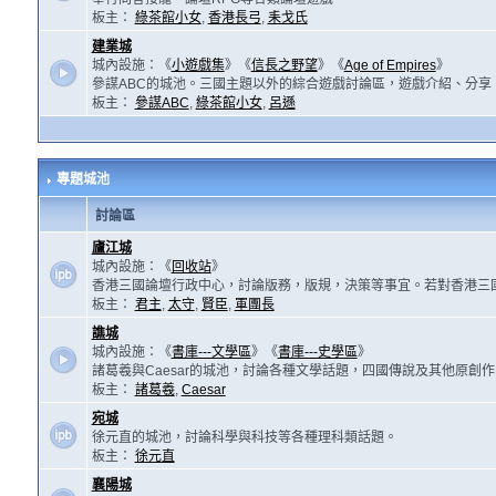
板主：
綠茶館小女
,
香港長弓
,
耒戈氏
建業城
城內設施：《
小遊戲集
》《
信長之野望
》《
Age of Empires
》
參謀ABC的城池。三國主題以外的綜合遊戲討論區，遊戲介紹、分享
板主：
參謀ABC
,
綠茶館小女
,
呂遜
專題城池
討論區
廬江城
城內設施：《
回收站
》
香港三國論壇行政中心，討論版務，版規，決策等事宜。若對香港三
板主：
君主
,
太守
,
賢臣
,
軍團長
譙城
城內設施：《
書庫---文學區
》《
書庫---史學區
》
諸葛羲與Caesar的城池，討論各種文學話題，四國傳說及其他原創
板主：
諸葛羲
,
Caesar
宛城
徐元直的城池，討論科學與科技等各種理科類話題。
板主：
徐元直
襄陽城