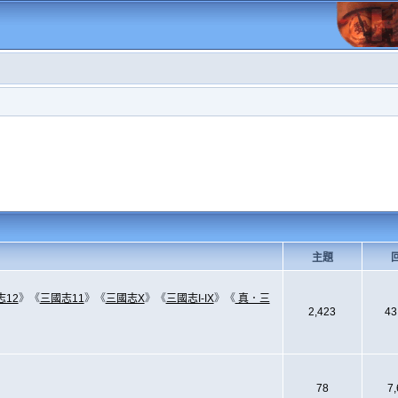
主題
志12
》《
三國志11
》《
三國志X
》《
三國志I-IX
》《
真．三
2,423
43
78
7