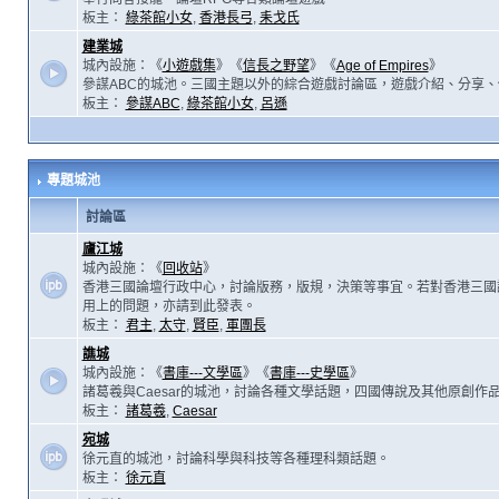
板主：
綠茶館小女
,
香港長弓
,
耒戈氏
建業城
城內設施：《
小遊戲集
》《
信長之野望
》《
Age of Empires
》
參謀ABC的城池。三國主題以外的綜合遊戲討論區，遊戲介紹、分享、
板主：
參謀ABC
,
綠茶館小女
,
呂遜
專題城池
討論區
廬江城
城內設施：《
回收站
》
香港三國論壇行政中心，討論版務，版規，決策等事宜。若對香港三國
用上的問題，亦請到此發表。
板主：
君主
,
太守
,
賢臣
,
軍團長
譙城
城內設施：《
書庫---文學區
》《
書庫---史學區
》
諸葛羲與Caesar的城池，討論各種文學話題，四國傳說及其他原創作
板主：
諸葛羲
,
Caesar
宛城
徐元直的城池，討論科學與科技等各種理科類話題。
板主：
徐元直