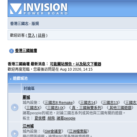
香港三國志
·
版規
歡迎訪客 (
登入
|
註冊
)
香港三國論壇
香港三國論壇 最新消息：
可能關站預告，以及貼文下載器
歡迎再度蒞臨，您最後訪問是在 Aug 10 2026, 14:15
遊戲城池
討論區
鄴城
城內設施：《
三國志8 Remake
》《
三國志14
》《
三國志13
》《
三國志
《
三國志X
》《
三國志I-IX
》《
真．三國無雙系列
》《
其他三國遊戲
》
諸葛people的城池，討論三國志系列或其他與三國有關的遊戲。
板主：
夏侯櫻
,
胡飛
,
諸葛people
江州城
城內設施：《
GM會議室
》《
江洲檔案館
》
舉行問答接龍、論壇RPG等各類論壇遊戲。