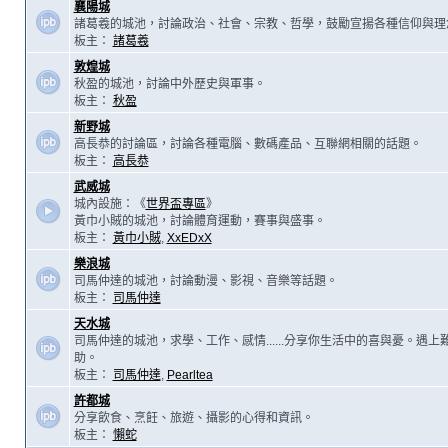
襄陽城
諸葛羲的城池，討論政治、社會、宗教、哲學，鼓勵宣揚各種信仰與理
板主：
諸葛羲
敦煌城
秋盈的城池，討論中外歷史與軍事。
板主：
秋盈
新野城
高長恭的討論區，討論各種電腦、數碼產品、互聯網相關的話題。
板主：
高長恭
武威城
城內設施：《
世界盃專區
》
黃巾小賊的城池，討論體育運動，賽事與盛事。
板主：
黃巾小賊
,
XxEDxX
樂浪城
司馬仲達的城池，討論動漫、影視、音樂等話題。
板主：
司馬仲達
天水城
司馬仲達的城池，求學、工作、感情......分享你生活中的喜與憂。遇
助。
板主：
司馬仲達
,
Pearltea
許都城
分享飲食、烹飪、旅遊、攝影的心得和資訊。
板主：
懶蛇