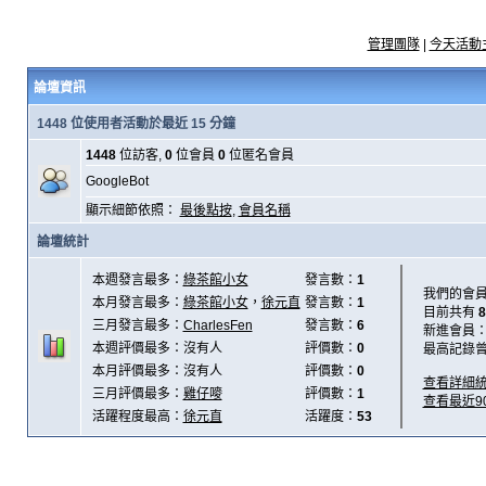
管理團隊
|
今天活動
論壇資訊
1448 位使用者活動於最近 15 分鐘
1448
位訪客,
0
位會員
0
位匿名會員
GoogleBot
顯示細節依照：
最後點按
,
會員名稱
論壇統計
本週發言最多：
綠茶館小女
發言數：
1
我們的會
本月發言最多：
綠茶館小女
，
徐元直
發言數：
1
目前共有
8
三月發言最多：
CharlesFen
發言數：
6
新進會員
本週評價最多：沒有人
評價數：
0
最高記錄
本月評價最多：沒有人
評價數：
0
查看詳細
三月評價最多：
雞仔嘜
評價數：
1
查看最近9
活躍程度最高：
徐元直
活躍度：
53