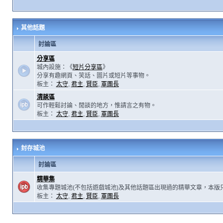
其他話題
討論區
分享區
城內設施：《
短片分享區
》
分享有趣網頁、笑話、圖片或短片等事物。
板主：
太守
,
君主
,
賢臣
,
軍團長
清談區
可作輕鬆討論、閒談的地方，惟請言之有物。
板主：
太守
,
君主
,
賢臣
,
軍團長
封存城池
討論區
精華集
收集專題城池(不包括遊戲城池)及其他話題區出現過的精華文章，本版
板主：
太守
,
君主
,
賢臣
,
軍團長