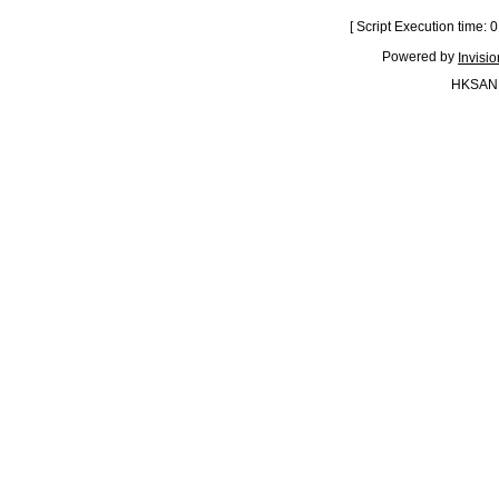
[ Script Execution time:
Powered by
Invisi
HKSAN.