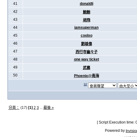
41
donaldli
42
鮑鮑
43
胡飛
44
iamsuperman
45
coolxo
46
劉雄偉
47
西行寺幽々子
48
one way ticket
49
武襄
50
Phoenix@南海
以
分頁：
(17)
[1]
2
3
...
最後 »
[ Script Execution time:
Powered by
Invisi