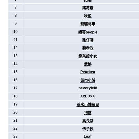
阿暪
7
諸葛羲
8
秋盈
9
龍驤將軍
10
諸葛people
11
雞仔嘜
12
魏孝政
13
綠茶館小女
14
悲慘
15
Pearltea
16
黃巾小賊
17
neveryield
18
XxEDxX
19
茶水小妹蘋兒
20
拖雷
21
高長恭
22
伍子攸
23
Leaf