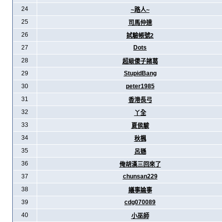
24
~路人~
25
司馬仲達
26
試驗帳號2
27
Dots
28
超級傻子諸葛
29
StupidBang
30
peter1985
31
香港長弓
32
丫全
33
夏侯駿
34
秋楓
35
呂遜
36
俺胡漢三回來了
37
chunsan229
38
議事論事
39
cdg070089
40
小巫師