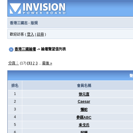
香港三國志
·
版規
歡迎訪客 (
登入
|
註冊
)
香港三國論壇
-> 論壇聲望值列表
分頁：
(17)
[1]
2
3
...
最後 »
聲
排名
會員名稱
1
徐元直
2
Caesar
3
懶蛇
4
參謀ABC
5
耒戈氏
6