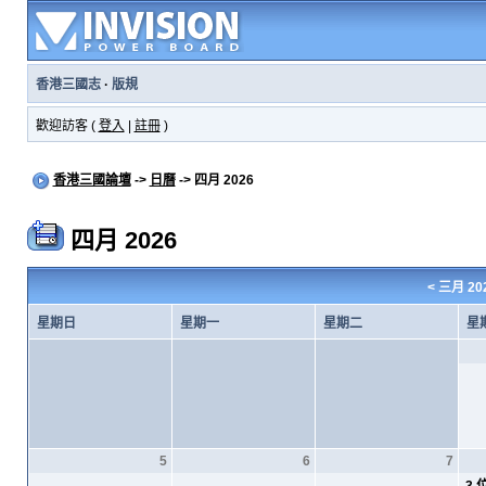
香港三國志
·
版規
歡迎訪客 (
登入
|
註冊
)
香港三國論壇
->
日曆
-> 四月 2026
四月 2026
<
三月 20
星期日
星期一
星期二
星
5
6
7