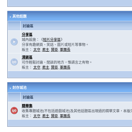
其他話題
討論區
分享區
城內設施：《
短片分享區
》
分享有趣網頁、笑話、圖片或短片等事物。
板主：
太守
,
君主
,
賢臣
,
軍團長
清談區
可作輕鬆討論、閒談的地方，惟請言之有物。
板主：
太守
,
君主
,
賢臣
,
軍團長
封存城池
討論區
精華集
收集專題城池(不包括遊戲城池)及其他話題區出現過的精華文章，本版
板主：
太守
,
君主
,
賢臣
,
軍團長