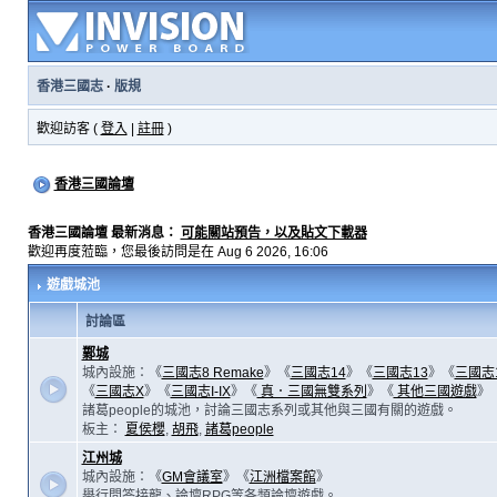
香港三國志
·
版規
歡迎訪客 (
登入
|
註冊
)
香港三國論壇
香港三國論壇 最新消息：
可能關站預告，以及貼文下載器
歡迎再度蒞臨，您最後訪問是在 Aug 6 2026, 16:06
遊戲城池
討論區
鄴城
城內設施：《
三國志8 Remake
》《
三國志14
》《
三國志13
》《
三國志
《
三國志X
》《
三國志I-IX
》《
真．三國無雙系列
》《
其他三國遊戲
》
諸葛people的城池，討論三國志系列或其他與三國有關的遊戲。
板主：
夏侯櫻
,
胡飛
,
諸葛people
江州城
城內設施：《
GM會議室
》《
江洲檔案館
》
舉行問答接龍、論壇RPG等各類論壇遊戲。