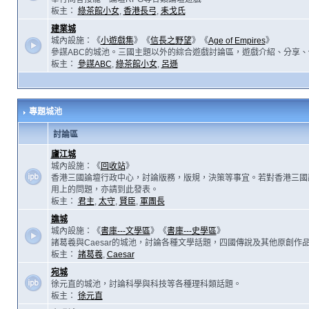
板主：
綠茶館小女
,
香港長弓
,
耒戈氏
建業城
城內設施：《
小遊戲集
》《
信長之野望
》《
Age of Empires
》
參謀ABC的城池。三國主題以外的綜合遊戲討論區，遊戲介紹、分享、
板主：
參謀ABC
,
綠茶館小女
,
呂遜
專題城池
討論區
廬江城
城內設施：《
回收站
》
香港三國論壇行政中心，討論版務，版規，決策等事宜。若對香港三國
用上的問題，亦請到此發表。
板主：
君主
,
太守
,
賢臣
,
軍團長
譙城
城內設施：《
書庫---文學區
》《
書庫---史學區
》
諸葛羲與Caesar的城池，討論各種文學話題，四國傳說及其他原創作
板主：
諸葛羲
,
Caesar
宛城
徐元直的城池，討論科學與科技等各種理科類話題。
板主：
徐元直