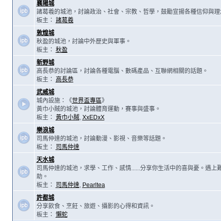
襄陽城
諸葛羲的城池，討論政治、社會、宗教、哲學，鼓勵宣揚各種信仰與理
板主：
諸葛羲
敦煌城
秋盈的城池，討論中外歷史與軍事。
板主：
秋盈
新野城
高長恭的討論區，討論各種電腦、數碼產品、互聯網相關的話題。
板主：
高長恭
武威城
城內設施：《
世界盃專區
》
黃巾小賊的城池，討論體育運動，賽事與盛事。
板主：
黃巾小賊
,
XxEDxX
樂浪城
司馬仲達的城池，討論動漫、影視、音樂等話題。
板主：
司馬仲達
天水城
司馬仲達的城池，求學、工作、感情......分享你生活中的喜與憂。遇
助。
板主：
司馬仲達
,
Pearltea
許都城
分享飲食、烹飪、旅遊、攝影的心得和資訊。
板主：
懶蛇