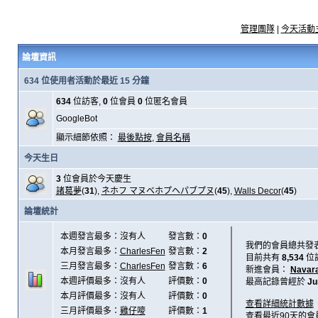
管理團隊
|
今天活動
論壇資訊
634 位使用者活動於最近 15 分鐘
634
位訪客,
0
位會員
0
位匿名會員
GoogleBot
顯示細節依照：
最後點按
,
會員名稱
今天生日
3
位會員於今天慶生
諸葛夢
(
31
),
ネホフ マヌベホプヘパブプヌ
(
45
),
Walls Decor
(
45
)
論壇統計
本週發言最多：沒有人
發言數：
0
我們的會員總共發
本月發言最多：
CharlesFen
發言數：
2
目前共有
8,534
位
三月發言最多：
CharlesFen
發言數：
6
新進會員：
Navar
本週評價最多：沒有人
評價數：
0
最高記錄曾經於
Ju
本月評價最多：沒有人
評價數：
0
查看詳細統計數據
三月評價最多：
雞仔嘜
評價數：
1
查看最近90天的會