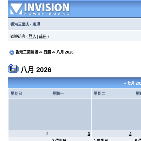
香港三國志
·
版規
歡迎訪客 (
登入
|
註冊
)
香港三國論壇
->
日曆
-> 八月 2026
八月 2026
<
七月 20
星期日
星期一
星期二
星
2
3
4