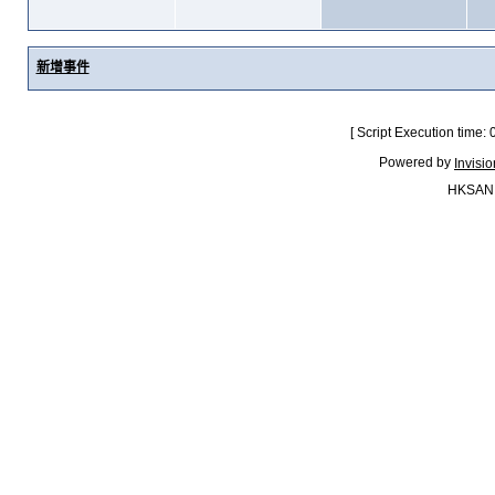
新增事件
[ Script Execution time:
Powered by
Invisi
HKSAN.