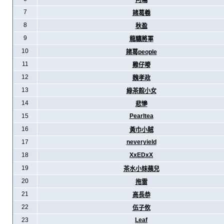
阿暪
7
諸葛羲
8
秋盈
9
龍驤將軍
10
諸葛people
11
雞仔嘜
12
魏孝政
13
綠茶館小女
14
悲慘
15
Pearltea
16
黃巾小賊
17
neveryield
18
XxEDxX
19
茶水小妹蘋兒
20
拖雷
21
高長恭
22
伍子攸
23
Leaf