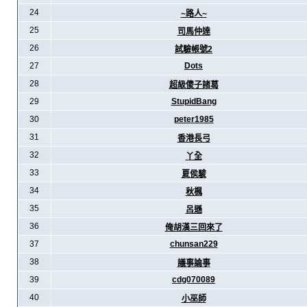
24
~路人~
25
司馬仲達
26
試驗帳號2
27
Dots
28
超級傻子諸葛
29
StupidBang
30
peter1985
31
香港長弓
32
丫全
33
夏侯駿
34
秋楓
35
呂遜
36
俺胡漢三回來了
37
chunsan229
38
議事論事
39
cdg070089
40
小巫師