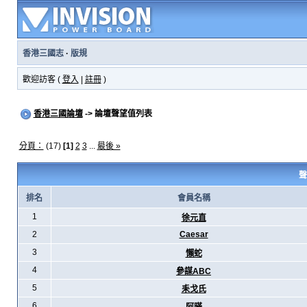
香港三國志
·
版規
歡迎訪客 (
登入
|
註冊
)
香港三國論壇
-> 論壇聲望值列表
分頁：
(17)
[1]
2
3
...
最後 »
聲
排名
會員名稱
1
徐元直
2
Caesar
3
懶蛇
4
參謀ABC
5
耒戈氏
6