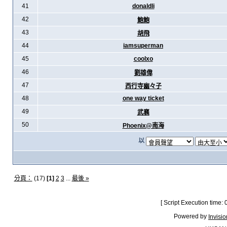
41
donaldli
42
鮑鮑
43
胡飛
44
iamsuperman
45
coolxo
46
劉雄偉
47
西行寺幽々子
48
one way ticket
49
武襄
50
Phoenix@南海
以
分頁：
(17)
[1]
2
3
...
最後 »
[ Script Execution time:
Powered by
Invisi