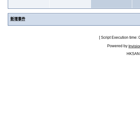
新增事件
[ Script Execution time:
Powered by
Invisi
HKSAN.