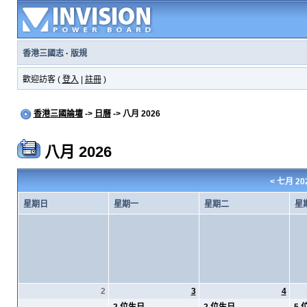
香港三國志
·
版規
歡迎訪客 (
登入
|
註冊
)
香港三國論壇
->
日曆
-> 八月 2026
八月 2026
<
七月 20
星期日
星期一
星期二
星
2
3
4