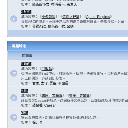
板主：
綠茶館小女
,
香港長弓
,
耒戈氏
建業城
城內設施：《
小遊戲集
》《
信長之野望
》《
Age of Empires
》
參謀ABC的城池。三國主題以外的綜合遊戲討論區，遊戲介紹、分享、
板主：
參謀ABC
,
綠茶館小女
,
呂遜
專題城池
討論區
廬江城
城內設施：《
回收站
》
香港三國論壇行政中心，討論版務，版規，決策等事宜。若對香港三國
用上的問題，亦請到此發表。
板主：
君主
,
太守
,
賢臣
,
軍團長
譙城
城內設施：《
書庫---文學區
》《
書庫---史學區
》
諸葛羲與Caesar的城池，討論各種文學話題，四國傳說及其他原創作
板主：
諸葛羲
,
Caesar
宛城
徐元直的城池，討論科學與科技等各種理科類話題。
板主：
徐元直