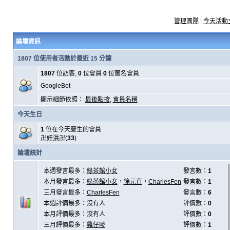
管理團隊
|
今天活動
論壇資訊
1807 位使用者活動於最近 15 分鐘
1807
位訪客,
0
位會員
0
位匿名會員
GoogleBot
顯示細節依照：
最後點按
,
會員名稱
今天生日
1
位在今天慶生的會員
卍奸洪卍
(
33
)
論壇統計
本週發言最多：
綠茶館小女
發言數：
1
本月發言最多：
綠茶館小女
，
徐元直
，
CharlesFen
發言數：
1
三月發言最多：
CharlesFen
發言數：
6
本週評價最多：沒有人
評價數：
0
本月評價最多：沒有人
評價數：
0
三月評價最多：
雞仔嘜
評價數：
1