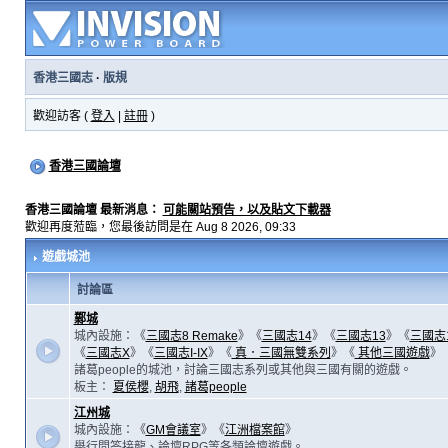
香港三國志
·
版規
歡迎訪客 (
登入
|
註冊
)
香港三國論壇
香港三國論壇 最新消息：
可能關站預告，以及貼文下載器
歡迎再度蒞臨，您最後訪問是在 Aug 8 2026, 09:33
遊戲城池
討論區
鄴城
城內設施：《
三國志8 Remake
》《
三國志14
》《
三國志13
》《
三國志
《
三國志X
》《
三國志I-IX
》《
真．三國無雙系列
》《
其他三國遊戲
》
諸葛people的城池，討論三國志系列或其他與三國有關的遊戲。
板主：
夏侯櫻
,
胡飛
,
諸葛people
江州城
城內設施：《
GM會議室
》《
江洲檔案館
》
舉行問答接龍、論壇RPG等各類論壇遊戲。