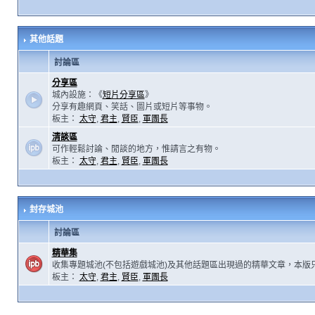
其他話題
討論區
分享區
城內設施：《
短片分享區
》
分享有趣網頁、笑話、圖片或短片等事物。
板主：
太守
,
君主
,
賢臣
,
軍團長
清談區
可作輕鬆討論、閒談的地方，惟請言之有物。
板主：
太守
,
君主
,
賢臣
,
軍團長
封存城池
討論區
精華集
收集專題城池(不包括遊戲城池)及其他話題區出現過的精華文章，本版
板主：
太守
,
君主
,
賢臣
,
軍團長