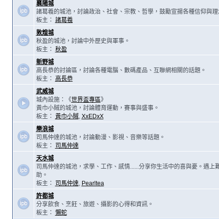
襄陽城
諸葛羲的城池，討論政治、社會、宗教、哲學，鼓勵宣揚各種信仰與理
板主：
諸葛羲
敦煌城
秋盈的城池，討論中外歷史與軍事。
板主：
秋盈
新野城
高長恭的討論區，討論各種電腦、數碼產品、互聯網相關的話題。
板主：
高長恭
武威城
城內設施：《
世界盃專區
》
黃巾小賊的城池，討論體育運動，賽事與盛事。
板主：
黃巾小賊
,
XxEDxX
樂浪城
司馬仲達的城池，討論動漫、影視、音樂等話題。
板主：
司馬仲達
天水城
司馬仲達的城池，求學、工作、感情......分享你生活中的喜與憂。遇
助。
板主：
司馬仲達
,
Pearltea
許都城
分享飲食、烹飪、旅遊、攝影的心得和資訊。
板主：
懶蛇