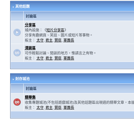
其他話題
討論區
分享區
城內設施：《
短片分享區
》
分享有趣網頁、笑話、圖片或短片等事物。
板主：
太守
,
君主
,
賢臣
,
軍團長
清談區
可作輕鬆討論、閒談的地方，惟請言之有物。
板主：
太守
,
君主
,
賢臣
,
軍團長
封存城池
討論區
精華集
收集專題城池(不包括遊戲城池)及其他話題區出現過的精華文章，本
板主：
太守
,
君主
,
賢臣
,
軍團長