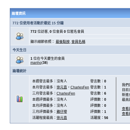
論壇資訊
772 位使用者活動於最近 15 分鐘
772
位訪客,
0
位會員
0
位匿名會員
顯示細節依照：
最後點按
,
會員名稱
今天生日
1
位在今天慶生的會員
manho
(
38
)
論壇統計
本週發言最多：沒有人
發言數：
0
我們
本月發言最多：
徐元直
，
CharlesFen
發言數：
1
目前
三月發言最多：
CharlesFen
發言數：
6
新進
本週評價最多：沒有人
評價數：
0
最高
本月評價最多：沒有人
評價數：
0
查看
三月評價最多：
雞仔嘜
評價數：
1
查看
活躍程度最高：
徐元直
活躍度：
56