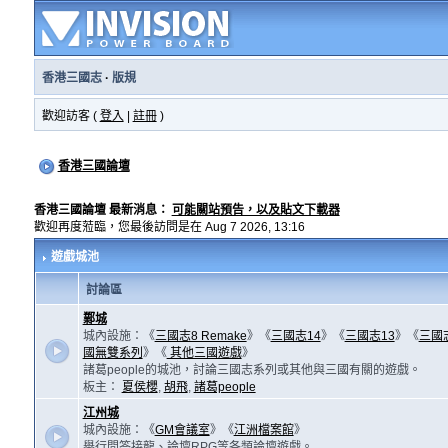
香港三國志
·
版規
歡迎訪客 (
登入
|
註冊
)
香港三國論壇
香港三國論壇 最新消息：
可能關站預告，以及貼文下載器
歡迎再度蒞臨，您最後訪問是在 Aug 7 2026, 13:16
遊戲城池
討論區
鄴城
城內設施：《
三國志8 Remake
》《
三國志14
》《
三國志13
》《
三國
國無雙系列
》《
其他三國遊戲
》
諸葛people的城池，討論三國志系列或其他與三國有關的遊戲。
板主：
夏侯櫻
,
胡飛
,
諸葛people
江州城
城內設施：《
GM會議室
》《
江洲檔案館
》
舉行問答接龍、論壇RPG等各類論壇遊戲。