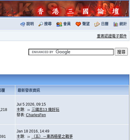
說明
搜尋
會員
聲望
日曆
統計
重寄認證電子郵件
回覆
最新發表資訊
Jul 5 2026, 09:15
,218
主題:
三國志13 幾好玩
發表:
CharlesFen
Jan 18 2016, 14:49
,691
主題:
（五）－東西極星之戰爭