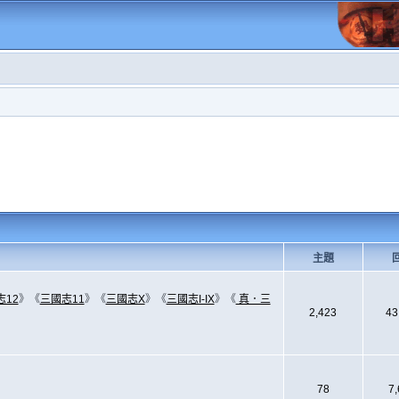
主題
志12
》《
三國志11
》《
三國志X
》《
三國志I-IX
》《
真．三
2,423
43
78
7