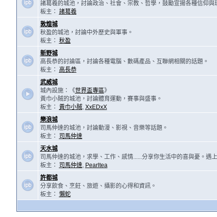
諸葛羲的城池，討論政治、社會、宗教、哲學，鼓勵宣揚各種信仰與
板主：
諸葛羲
敦煌城
秋盈的城池，討論中外歷史與軍事。
板主：
秋盈
新野城
高長恭的討論區，討論各種電腦、數碼產品、互聯網相關的話題。
板主：
高長恭
武威城
城內設施：《
世界盃專區
》
黃巾小賊的城池，討論體育運動，賽事與盛事。
板主：
黃巾小賊
,
XxEDxX
樂浪城
司馬仲達的城池，討論動漫、影視、音樂等話題。
板主：
司馬仲達
天水城
司馬仲達的城池，求學、工作、感情......分享你生活中的喜與憂。
板主：
司馬仲達
,
Pearltea
許都城
分享飲食、烹飪、旅遊、攝影的心得和資訊。
板主：
懶蛇