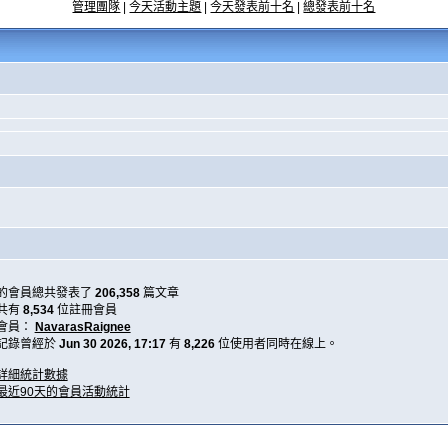
管理團隊
|
今天活動主題
|
今天發表前十名
|
總發表前十名
的會員總共發表了
206,358
篇文章
共有
8,534
位註冊會員
會員：
NavarasRaignee
記錄曾經於
Jun 30 2026, 17:17
有
8,226
位使用者同時在線上。
詳細統計數據
最近90天的會員活動統計