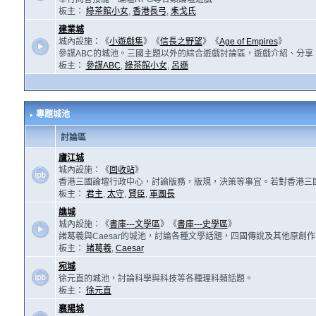
板主：
綠茶館小女
,
香港長弓
,
耒戈氏
建業城
城內設施：《
小遊戲集
》《
信長之野望
》《
Age of Empires
》
參謀ABC的城池。三國主題以外的綜合遊戲討論區，遊戲介紹、分享
板主：
參謀ABC
,
綠茶館小女
,
呂遜
專題城池
討論區
廬江城
城內設施：《
回收站
》
香港三國論壇行政中心，討論版務，版規，決策等事宜。若對香港三
板主：
君主
,
太守
,
賢臣
,
軍團長
譙城
城內設施：《
書庫---文學區
》《
書庫---史學區
》
諸葛羲與Caesar的城池，討論各種文學話題，四國傳說及其他原創
板主：
諸葛羲
,
Caesar
宛城
徐元直的城池，討論科學與科技等各種理科類話題。
板主：
徐元直
襄陽城