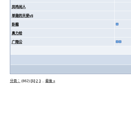
凤鸣闲人
单翅的天使ylj
卧龍
奥力给
广翔公
分頁：
(862)
[1]
2
3
...
最後 »