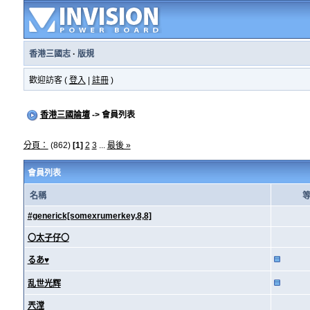
香港三國志
·
版規
歡迎訪客 (
登入
|
註冊
)
香港三國論壇
-> 會員列表
分頁：
(862)
[1]
2
3
...
最後 »
會員列表
名稱
#generick[somexrumerkey,8,8]
〇太子仔〇
るあ♥
乱世光辉
兲漟