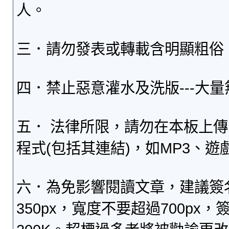
人。
三．請勿發表或轉載含明顯粗俗
四．禁止惡意灌水及洗版---大
五． 法律所限，請勿在本板上
程式(包括其連結)，如MP3、遊
六．為免影響閱讀文章，建議簽
350px，寬度不要超過700p