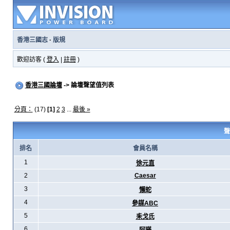
香港三國志
·
版規
歡迎訪客 (
登入
|
註冊
)
香港三國論壇
-> 論壇聲望值列表
分頁：
(17)
[1]
2
3
...
最後 »
聲
排名
會員名稱
1
徐元直
2
Caesar
3
懶蛇
4
參謀ABC
5
耒戈氏
6