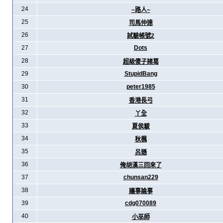
24
~路人~
25
司馬仲達
26
試驗帳號2
27
Dots
28
超級傻子諸葛
29
StupidBang
30
peter1985
31
香港長弓
32
丫全
33
夏侯駿
34
秋楓
35
呂遜
36
俺胡漢三回來了
37
chunsan229
38
議事論事
39
cdg070089
40
小巫師