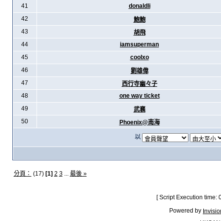
41
donaldli
42
鮑鮑
43
胡飛
44
iamsuperman
45
coolxo
46
劉雄偉
47
西行寺幽々子
48
one way ticket
49
武襄
50
Phoenix@南海
以
分頁：
(17)
[1]
2
3
...
最後 »
[ Script Execution time:
Powered by
Invisi