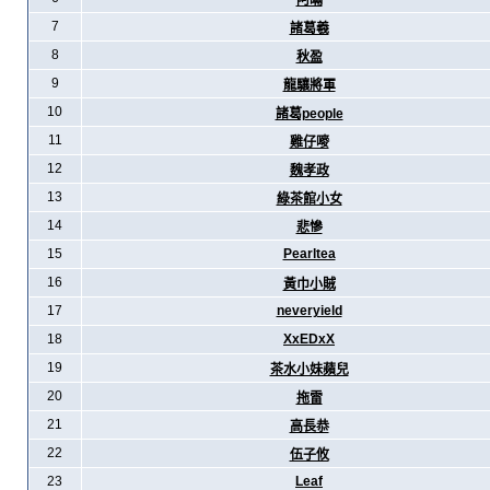
阿暪
7
諸葛羲
8
秋盈
9
龍驤將軍
10
諸葛people
11
雞仔嘜
12
魏孝政
13
綠茶館小女
14
悲慘
15
Pearltea
16
黃巾小賊
17
neveryield
18
XxEDxX
19
茶水小妹蘋兒
20
拖雷
21
高長恭
22
伍子攸
23
Leaf