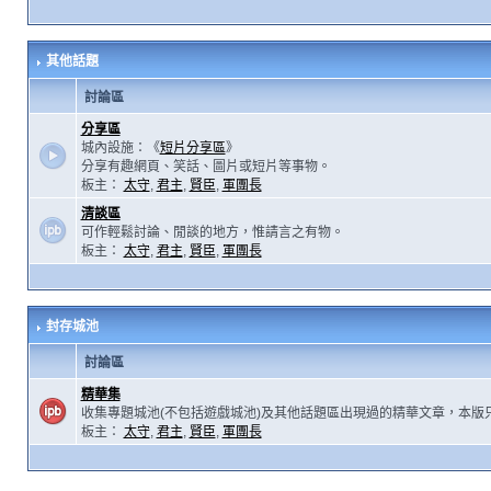
其他話題
討論區
分享區
城內設施：《
短片分享區
》
分享有趣網頁、笑話、圖片或短片等事物。
板主：
太守
,
君主
,
賢臣
,
軍團長
清談區
可作輕鬆討論、閒談的地方，惟請言之有物。
板主：
太守
,
君主
,
賢臣
,
軍團長
封存城池
討論區
精華集
收集專題城池(不包括遊戲城池)及其他話題區出現過的精華文章，本版
板主：
太守
,
君主
,
賢臣
,
軍團長