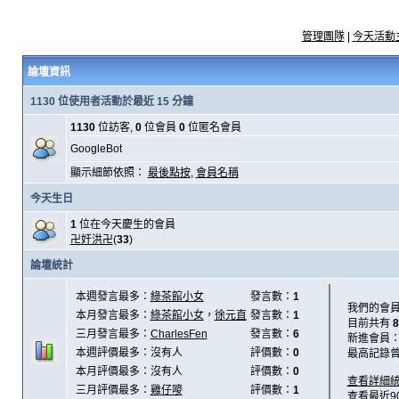
管理團隊
|
今天活動
論壇資訊
1130 位使用者活動於最近 15 分鐘
1130
位訪客,
0
位會員
0
位匿名會員
GoogleBot
顯示細節依照：
最後點按
,
會員名稱
今天生日
1
位在今天慶生的會員
卍奸洪卍
(
33
)
論壇統計
本週發言最多：
綠茶館小女
發言數：
1
我們的會
本月發言最多：
綠茶館小女
，
徐元直
發言數：
1
目前共有
8
三月發言最多：
CharlesFen
發言數：
6
新進會員
本週評價最多：沒有人
評價數：
0
最高記錄
本月評價最多：沒有人
評價數：
0
查看詳細
三月評價最多：
雞仔嘜
評價數：
1
查看最近9