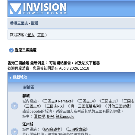
香港三國志
·
版規
歡迎訪客 (
登入
|
註冊
)
香港三國論壇
香港三國論壇 最新消息：
可能關站預告，以及貼文下載器
歡迎再度蒞臨，您最後訪問是在 Aug 8 2026, 15:18
遊戲城池
討論區
鄴城
城內設施：《
三國志8 Remake
》《
三國志14
》《
三國志13
》《
三國志
《
三國志X
》《
三國志I-IX
》《
真．三國無雙系列
》《
其他三國遊戲
》
諸葛people的城池，討論三國志系列或其他與三國有關的遊戲。
板主：
夏侯櫻
,
胡飛
,
諸葛people
江州城
城內設施：《
GM會議室
》《
江洲檔案館
》
舉行問答接龍、論壇RPG等各類論壇遊戲。