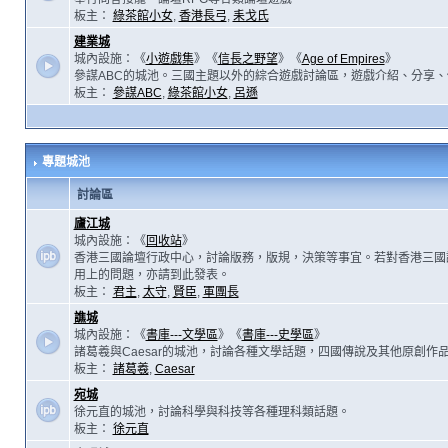
板主：
綠茶館小女
,
香港長弓
,
耒戈氏
建業城
城內設施：《
小遊戲集
》《
信長之野望
》《
Age of Empires
》
參謀ABC的城池。三國主題以外的綜合遊戲討論區，遊戲介紹、分享、
板主：
參謀ABC
,
綠茶館小女
,
呂遜
專題城池
討論區
廬江城
城內設施：《
回收站
》
香港三國論壇行政中心，討論版務，版規，決策等事宜。若對香港三國
用上的問題，亦請到此發表。
板主：
君主
,
太守
,
賢臣
,
軍團長
譙城
城內設施：《
書庫---文學區
》《
書庫---史學區
》
諸葛羲與Caesar的城池，討論各種文學話題，四國傳說及其他原創作
板主：
諸葛羲
,
Caesar
宛城
徐元直的城池，討論科學與科技等各種理科類話題。
板主：
徐元直