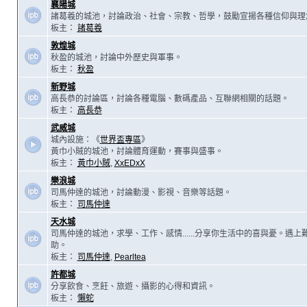
襄陽城
諸葛羲的城池，討論政治、社會、宗教、哲學，鼓勵宣揚各種信仰與理
板主：
諸葛羲
敦煌城
秋盈的城池，討論中外歷史與軍事。
板主：
秋盈
新野城
高長恭的討論區，討論各種電腦、數碼產品、互聯網相關的話題。
板主：
高長恭
武威城
城內設施：《
世界盃專區
》
黃巾小賊的城池，討論體育運動，賽事與盛事。
板主：
黃巾小賊
,
XxEDxX
樂浪城
司馬仲達的城池，討論動漫、影視、音樂等話題。
板主：
司馬仲達
天水城
司馬仲達的城池，求學、工作、感情......分享你生活中的喜與憂。遇
助。
板主：
司馬仲達
,
Pearltea
許都城
分享飲食、烹飪、旅遊、攝影的心得和資訊。
板主：
懶蛇