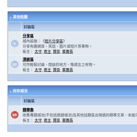
其他話題
討論區
分享區
城內設施：《
短片分享區
》
分享有趣網頁、笑話、圖片或短片等事物。
板主：
太守
,
君主
,
賢臣
,
軍團長
清談區
可作輕鬆討論、閒談的地方，惟請言之有物。
板主：
太守
,
君主
,
賢臣
,
軍團長
封存城池
討論區
精華集
收集專題城池(不包括遊戲城池)及其他話題區出現過的精華文章，本版
板主：
太守
,
君主
,
賢臣
,
軍團長