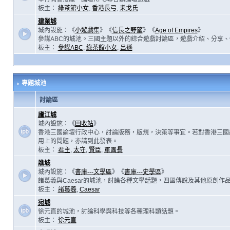
板主：
綠茶館小女
,
香港長弓
,
耒戈氏
建業城
城內設施：《
小遊戲集
》《
信長之野望
》《
Age of Empires
》
參謀ABC的城池。三國主題以外的綜合遊戲討論區，遊戲介紹、分享、
板主：
參謀ABC
,
綠茶館小女
,
呂遜
專題城池
討論區
廬江城
城內設施：《
回收站
》
香港三國論壇行政中心，討論版務，版規，決策等事宜。若對香港三國
用上的問題，亦請到此發表。
板主：
君主
,
太守
,
賢臣
,
軍團長
譙城
城內設施：《
書庫---文學區
》《
書庫---史學區
》
諸葛羲與Caesar的城池，討論各種文學話題，四國傳說及其他原創作
板主：
諸葛羲
,
Caesar
宛城
徐元直的城池，討論科學與科技等各種理科類話題。
板主：
徐元直