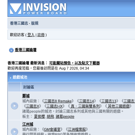
香港三國志
·
版規
歡迎訪客 (
登入
|
註冊
)
香港三國論壇
香港三國論壇 最新消息：
可能關站預告，以及貼文下載器
歡迎再度蒞臨，您最後訪問是在 Aug 7 2026, 04:34
遊戲城池
討論區
鄴城
城內設施：《
三國志8 Remake
》《
三國志14
》《
三國志13
》《
三國志
《
三國志X
》《
三國志I-IX
》《
真．三國無雙系列
》《
其他三國遊戲
》
諸葛people的城池，討論三國志系列或其他與三國有關的遊戲。
板主：
夏侯櫻
,
胡飛
,
諸葛people
江州城
城內設施：《
GM會議室
》《
江洲檔案館
》
舉行問答接龍、論壇RPG等各類論壇遊戲。