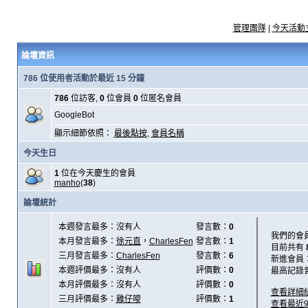
管理團隊
|
今天活動
論壇資訊
786 位使用者活動於最近 15 分鐘
786
位訪客,
0
位會員
0
位匿名會員
GoogleBot
顯示細節依照：
最後點按
,
會員名稱
今天生日
1
位在今天慶生的會員
manho
(
38
)
論壇統計
本週發言最多：沒有人
發言數：
0
我們的會
本月發言最多：
徐元直
，
CharlesFen
發言數：
1
目前共有
三月發言最多：
CharlesFen
發言數：
6
新進會員
本週評價最多：沒有人
評價數：
0
最高記錄
本月評價最多：沒有人
評價數：
0
查看詳細
三月評價最多：
雞仔嘜
評價數：
1
查看最近