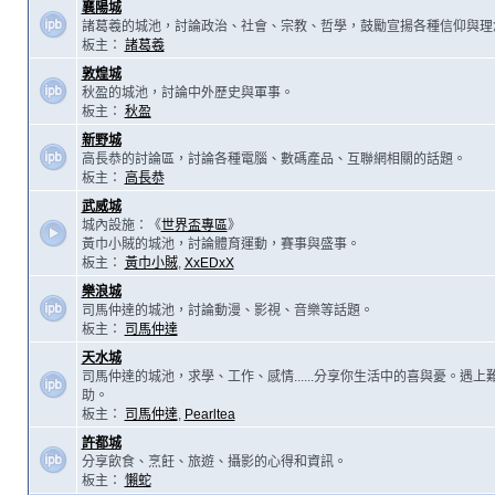
襄陽城
諸葛羲的城池，討論政治、社會、宗教、哲學，鼓勵宣揚各種信仰與理
板主：
諸葛羲
敦煌城
秋盈的城池，討論中外歷史與軍事。
板主：
秋盈
新野城
高長恭的討論區，討論各種電腦、數碼產品、互聯網相關的話題。
板主：
高長恭
武威城
城內設施：《
世界盃專區
》
黃巾小賊的城池，討論體育運動，賽事與盛事。
板主：
黃巾小賊
,
XxEDxX
樂浪城
司馬仲達的城池，討論動漫、影視、音樂等話題。
板主：
司馬仲達
天水城
司馬仲達的城池，求學、工作、感情......分享你生活中的喜與憂。遇
助。
板主：
司馬仲達
,
Pearltea
許都城
分享飲食、烹飪、旅遊、攝影的心得和資訊。
板主：
懶蛇