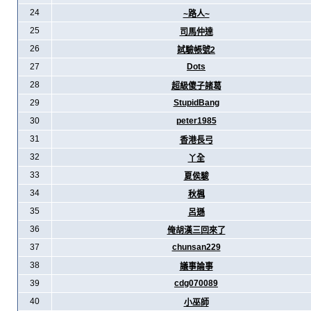
24
~路人~
25
司馬仲達
26
試驗帳號2
27
Dots
28
超級傻子諸葛
29
StupidBang
30
peter1985
31
香港長弓
32
丫全
33
夏侯駿
34
秋楓
35
呂遜
36
俺胡漢三回來了
37
chunsan229
38
議事論事
39
cdg070089
40
小巫師