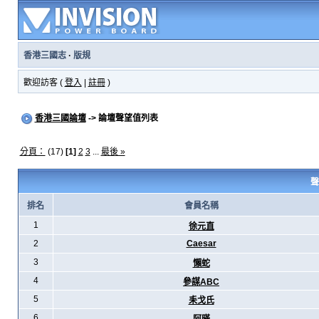
香港三國志
·
版規
歡迎訪客 (
登入
|
註冊
)
香港三國論壇
-> 論壇聲望值列表
分頁：
(17)
[1]
2
3
...
最後 »
聲
排名
會員名稱
1
徐元直
2
Caesar
3
懶蛇
4
參謀ABC
5
耒戈氏
6