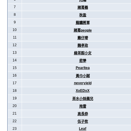
阿暪
7
諸葛羲
8
秋盈
9
龍驤將軍
10
諸葛people
11
雞仔嘜
12
魏孝政
13
綠茶館小女
14
悲慘
15
Pearltea
16
黃巾小賊
17
neveryield
18
XxEDxX
19
茶水小妹蘋兒
20
拖雷
21
高長恭
22
伍子攸
23
Leaf