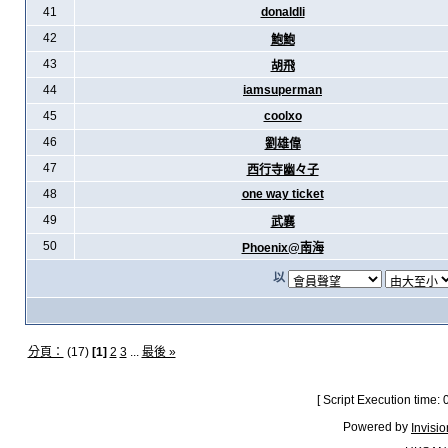
41
donaldli
42
鮑鮑
43
胡飛
44
iamsuperman
45
coolxo
46
劉雄偉
47
西行寺幽々子
48
one way ticket
49
武襄
50
Phoenix@南海
以
分頁：
(17)
[1]
2
3
...
最後 »
[ Script Execution time:
Powered by
Invisi