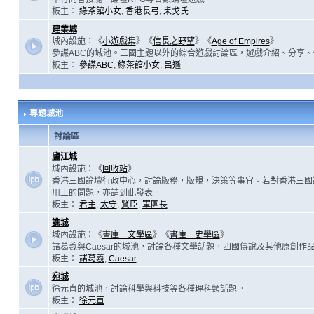
板主：
綠茶館小女
,
香港長弓
,
耒戈氏
建業城
城內設施：《
小遊戲集
》《
信長之野望
》《
Age of Empires
》
參謀ABC的城池。三國主題以外的綜合遊戲討論區，遊戲介紹、分享、
板主：
參謀ABC
,
綠茶館小女
,
呂遜
專題城池
討論區
廬江城
城內設施：《
回收站
》
香港三國論壇行政中心，討論版務，版規，決策等事宜。若對香港三國
用上的問題，亦請到此發表。
板主：
君主
,
太守
,
賢臣
,
軍團長
譙城
城內設施：《
書庫---文學區
》《
書庫---史學區
》
諸葛羲與Caesar的城池，討論各種文學話題，四國傳說及其他原創作
板主：
諸葛羲
,
Caesar
宛城
徐元直的城池，討論科學與科技等各種理科類話題。
板主：
徐元直