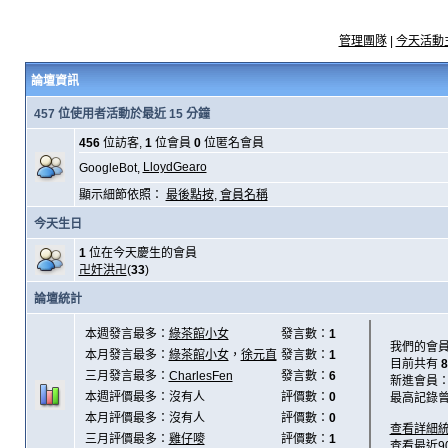
管理團隊
|
今天活動
論壇資訊
457 位使用者活動於最近 15 分鐘
456
位訪客,
1
位會員
0
位匿名會員
LloydGearo
GoogleBot,
顯示細節依照：
最後點按
,
會員名稱
今天生日
1
位在今天慶生的會員
卍奸洪卍
(
33
)
論壇統計
本週發言最多：
綠茶館小女
發言數：
1
我們的會
本月發言最多：
綠茶館小女
，
徐元直
發言數：
1
目前共有
8
三月發言最多：
CharlesFen
發言數：
6
新進會員
本週評價最多：沒有人
評價數：
0
最高記錄
本月評價最多：沒有人
評價數：
0
查看詳細
三月評價最多：
雞仔嘜
評價數：
1
查看最近9