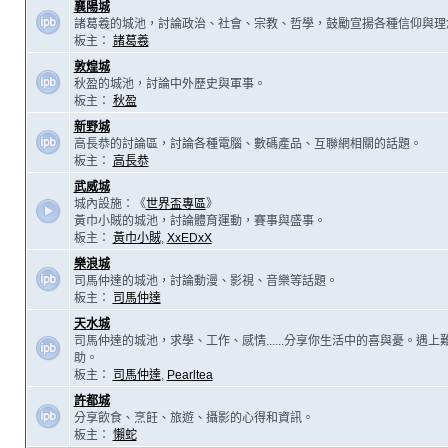
襄陽城
諸葛羲的城池，討論政治、社會、宗教、哲學，鼓勵宣揚各種信仰與理
板主：
諸葛羲
敦煌城
秋盈的城池，討論中外歷史與軍事。
板主：
秋盈
新野城
高長恭的討論區，討論各種電腦、數碼產品、互聯網相關的話題。
板主：
高長恭
武威城
城內設施：《
世界盃專區
》
黃巾小賊的城池，討論體育運動，賽事與盛事。
板主：
黃巾小賊
,
XxEDxX
樂浪城
司馬仲達的城池，討論動漫、影視、音樂等話題。
板主：
司馬仲達
天水城
司馬仲達的城池，求學、工作、感情......分享你生活中的喜與憂。遇
助。
板主：
司馬仲達
,
Pearltea
許都城
分享飲食、烹飪、旅遊、攝影的心得和資訊。
板主：
懶蛇