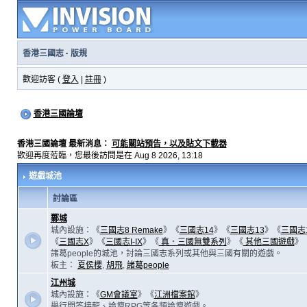
香港三國志
·
版規
歡迎訪客 (
登入
|
註冊
)
香港三國論壇
香港三國論壇 最新消息：
可能關站預告，以及貼文下載器
歡迎再度蒞臨，您最後訪問是在 Aug 8 2026, 13:18
遊戲城池
討論區
鄴城
城內設施：《
三國志8 Remake
》《
三國志14
》《
三國志13
》《
三國志
《
三國志X
》《
三國志I-IX
》《
真．三國無雙系列
》《
其他三國遊戲
》
諸葛people的城池，討論三國志系列或其他與三國有關的遊戲。
板主：
夏侯櫻
,
胡飛
,
諸葛people
江州城
城內設施：《
GM會議室
》《
江洲檔案館
》
舉行問答接龍、論壇RPG等各類論壇遊戲。