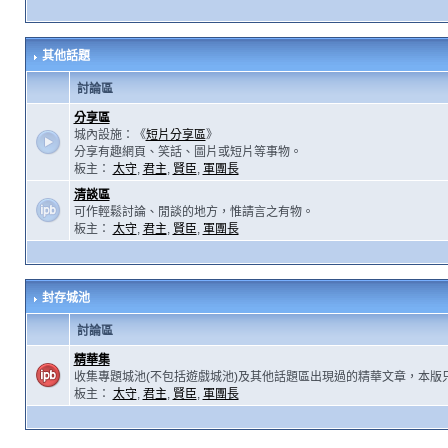
其他話題
討論區
分享區
城內設施：《
短片分享區
》
分享有趣網頁、笑話、圖片或短片等事物。
板主：
太守
,
君主
,
賢臣
,
軍團長
清談區
可作輕鬆討論、閒談的地方，惟請言之有物。
板主：
太守
,
君主
,
賢臣
,
軍團長
封存城池
討論區
精華集
收集專題城池(不包括遊戲城池)及其他話題區出現過的精華文章，本版
板主：
太守
,
君主
,
賢臣
,
軍團長