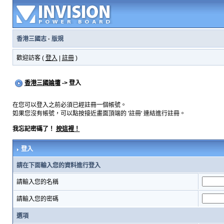
香港三國志
·
版規
歡迎訪客 (
登入
|
註冊
)
香港三國論壇
-> 登入
在您可以登入之前必須已經註冊一個帳號。
如果您沒有帳號，可以點按接近畫面頂端的 '註冊' 連結進行註冊。
我忘記密碼了！
按這裡！
登入
請在下面輸入您的資料進行登入
請輸入您的名稱
請輸入您的密碼
選項