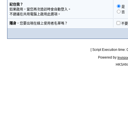
記住我？
是
如果啟用，當您再次造訪時會自動登入。
否
不建議在共用電腦上啟用此選項。
隱身
，您要出現在線上使用者名單嗎？
不要
[ Script Execution time:
Powered by
Invisi
HKSAN.