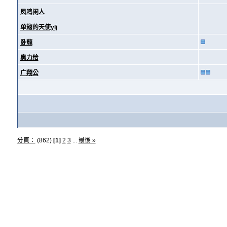
凤鸣闲人
单翅的天使ylj
卧龍
奥力给
广翔公
分頁：
(862)
[1]
2
3
...
最後 »