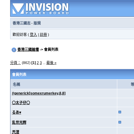
香港三國志
·
版規
歡迎訪客 (
登入
|
註冊
)
香港三國論壇
-> 會員列表
分頁：
(862)
[1]
2
3
...
最後 »
會員列表
名稱
#generick[somexrumerkey,8,8]
〇太子仔〇
るあ♥
乱世光辉
兲漟