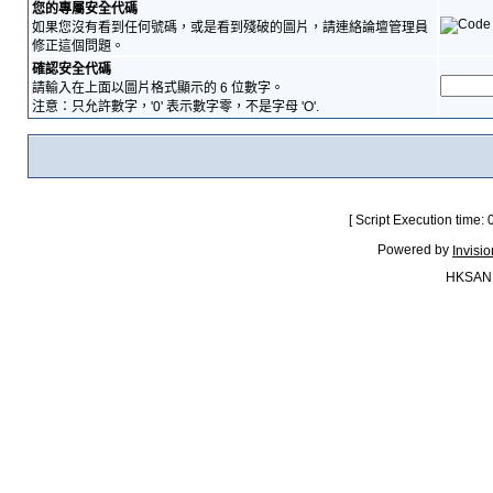
您的專屬安全代碼
如果您沒有看到任何號碼，或是看到殘破的圖片，請連絡論壇管理員
修正這個問題。
確認安全代碼
請輸入在上面以圖片格式顯示的 6 位數字。
注意：只允許數字，'0' 表示數字零，不是字母 'O'.
[ Script Execution time:
Powered by
Invisi
HKSAN.