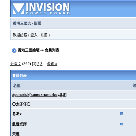
香港三國志
·
版規
歡迎訪客 (
登入
|
註冊
)
香港三國論壇
-> 會員列表
分頁：
(862)
[1]
2
3
...
最後 »
會員列表
名稱
#generick[somexrumerkey,8,8]
〇太子仔〇
るあ♥
乱世光辉
兲漟