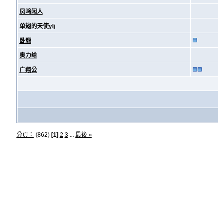
凤鸣闲人
单翅的天使ylj
卧龍
奥力给
广翔公
分頁：
(862)
[1]
2
3
...
最後 »