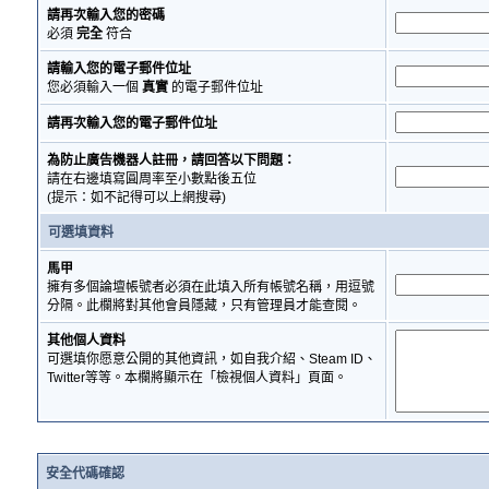
請再次輸入您的密碼
必須
完全
符合
請輸入您的電子郵件位址
您必須輸入一個
真實
的電子郵件位址
請再次輸入您的電子郵件位址
為防止廣告機器人註冊，請回答以下問題：
請在右邊填寫圓周率至小數點後五位
(提示：如不記得可以上網搜尋)
可選填資料
馬甲
擁有多個論壇帳號者必須在此填入所有帳號名稱，用逗號
分隔。此欄將對其他會員隱藏，只有管理員才能查閱。
其他個人資料
可選填你愿意公開的其他資訊，如自我介紹、Steam ID、
Twitter等等。本欄將顯示在「檢視個人資料」頁面。
安全代碼確認