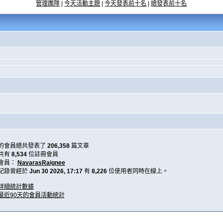
管理團隊
|
今天活動主題
|
今天發表前十名
|
總發表前十名
的會員總共發表了
206,358
篇文章
共有
8,534
位註冊會員
會員：
NavarasRaignee
記錄曾經於
Jun 30 2026, 17:17
有
8,226
位使用者同時在線上。
詳細統計數據
最近90天的會員活動統計