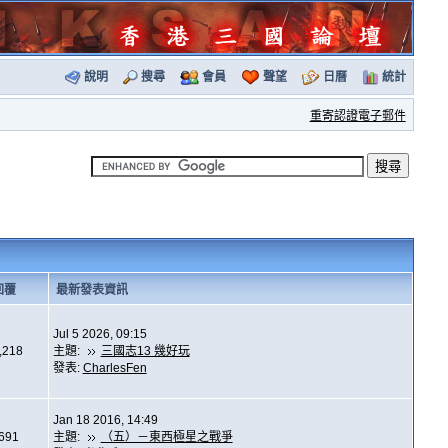
說明
搜尋
會員
聲望
日曆
統計
重寄認證電子郵件
回覆
最新發表資訊
Jul 5 2026, 09:15
,218
主題:
三國志13 幾好玩
發表:
CharlesFen
Jan 18 2016, 14:49
,691
主題:
（五）－東西極星之戰爭