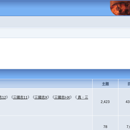
主題
志12
》《
三國志11
》《
三國志X
》《
三國志I-IX
》《
真．三
2,423
43
78
7