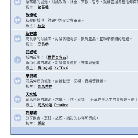
諸葛羲的城池，討論政治、社會、宗教、哲學，鼓勵宣揚各種信仰與
板主：
諸葛羲
敦煌城
秋盈的城池，討論中外歷史與軍事。
板主：
秋盈
新野城
高長恭的討論區，討論各種電腦、數碼產品、互聯網相關的話題。
板主：
高長恭
武威城
城內設施：《
世界盃專區
》
黃巾小賊的城池，討論體育運動，賽事與盛事。
板主：
黃巾小賊
,
XxEDxX
樂浪城
司馬仲達的城池，討論動漫、影視、音樂等話題。
板主：
司馬仲達
天水城
司馬仲達的城池，求學、工作、感情......分享你生活中的喜與憂。
板主：
司馬仲達
,
Pearltea
許都城
分享飲食、烹飪、旅遊、攝影的心得和資訊。
板主：
懶蛇