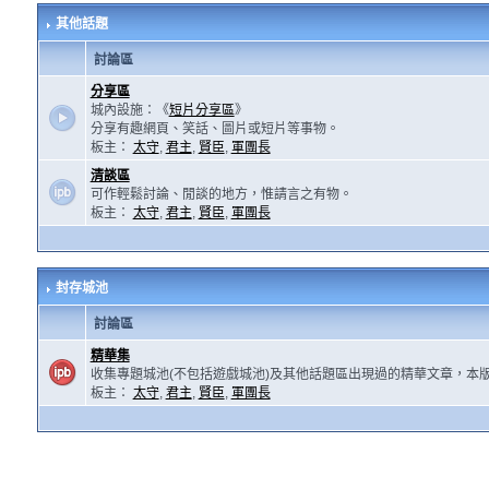
其他話題
討論區
分享區
城內設施：《
短片分享區
》
分享有趣網頁、笑話、圖片或短片等事物。
板主：
太守
,
君主
,
賢臣
,
軍團長
清談區
可作輕鬆討論、閒談的地方，惟請言之有物。
板主：
太守
,
君主
,
賢臣
,
軍團長
封存城池
討論區
精華集
收集專題城池(不包括遊戲城池)及其他話題區出現過的精華文章，本
板主：
太守
,
君主
,
賢臣
,
軍團長