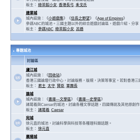
板主：
綠茶館小女
,
香港長弓
,
耒戈氏
建業城
城內設施：《
小遊戲集
》《
信長之野望
》《
Age of Empires
》
參謀ABC的城池。三國主題以外的綜合遊戲討論區，遊戲介紹、分享
板主：
參謀ABC
,
綠茶館小女
,
呂遜
專題城池
討論區
廬江城
城內設施：《
回收站
》
香港三國論壇行政中心，討論版務，版規，決策等事宜。若對香港三
板主：
君主
,
太守
,
賢臣
,
軍團長
譙城
城內設施：《
書庫---文學區
》《
書庫---史學區
》
諸葛羲與Caesar的城池，討論各種文學話題，四國傳說及其他原創
板主：
諸葛羲
,
Caesar
宛城
徐元直的城池，討論科學與科技等各種理科類話題。
板主：
徐元直
襄陽城