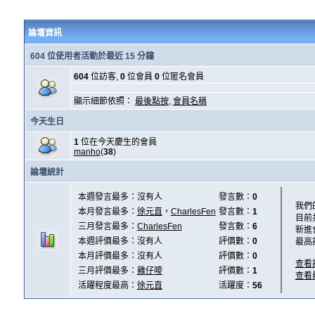
論壇資訊
604 位使用者活動於最近 15 分鐘
604
位訪客,
0
位會員
0
位匿名會員
顯示細節依照：
最後點按
,
會員名稱
今天生日
1
位在今天慶生的會員
manho
(
38
)
論壇統計
本週發言最多：沒有人
發言數：
0
我們
本月發言最多：
徐元直
，
CharlesFen
發言數：
1
目前
三月發言最多：
CharlesFen
發言數：
6
新進
本週評價最多：沒有人
評價數：
0
最高
本月評價最多：沒有人
評價數：
0
查看
三月評價最多：
雞仔嘜
評價數：
1
查看
活躍程度最高：
徐元直
活躍度：
56