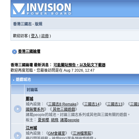
香港三國志
·
版規
歡迎訪客 (
登入
|
註冊
)
香港三國論壇
香港三國論壇 最新消息：
可能關站預告，以及貼文下載器
歡迎再度蒞臨，您最後訪問是在 Aug 7 2026, 12:47
遊戲城池
討論區
鄴城
城內設施：《
三國志8 Remake
》《
三國志14
》《
三國志13
》《
三國
國無雙系列
》《
其他三國遊戲
》
諸葛people的城池，討論三國志系列或其他與三國有關的遊戲。
板主：
夏侯櫻
,
胡飛
,
諸葛people
江州城
城內設施：《
GM會議室
》《
江洲檔案館
》
舉行問答接龍、論壇RPG等各類論壇遊戲。