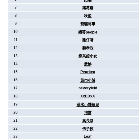
阿暪
7
諸葛羲
8
秋盈
9
龍驤將軍
10
諸葛people
11
雞仔嘜
12
魏孝政
13
綠茶館小女
14
悲慘
15
Pearltea
16
黃巾小賊
17
neveryield
18
XxEDxX
19
茶水小妹蘋兒
20
拖雷
21
高長恭
22
伍子攸
23
Leaf