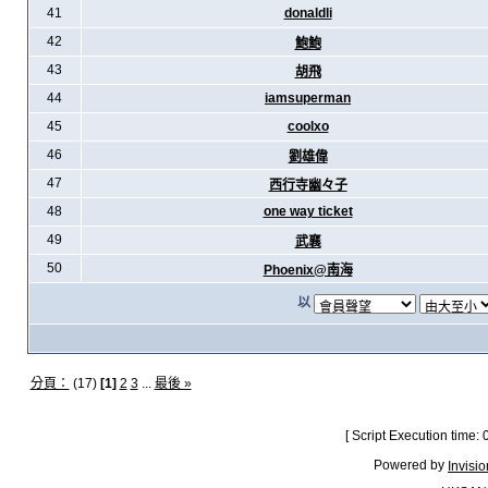
41
donaldli
42
鮑鮑
43
胡飛
44
iamsuperman
45
coolxo
46
劉雄偉
47
西行寺幽々子
48
one way ticket
49
武襄
50
Phoenix@南海
以
分頁：
(17)
[1]
2
3
...
最後 »
[ Script Execution time:
Powered by
Invisi