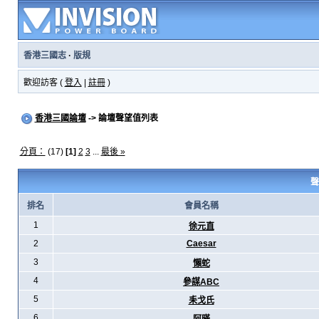
香港三國志
·
版規
歡迎訪客 (
登入
|
註冊
)
香港三國論壇
-> 論壇聲望值列表
分頁：
(17)
[1]
2
3
...
最後 »
聲
排名
會員名稱
1
徐元直
2
Caesar
3
懶蛇
4
參謀ABC
5
耒戈氏
6