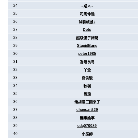
24
~路人~
25
司馬仲達
26
試驗帳號2
27
Dots
28
超級傻子諸葛
29
StupidBang
30
peter1985
31
香港長弓
32
丫全
33
夏侯駿
34
秋楓
35
呂遜
36
俺胡漢三回來了
37
chunsan229
38
議事論事
39
cdg070089
40
小巫師