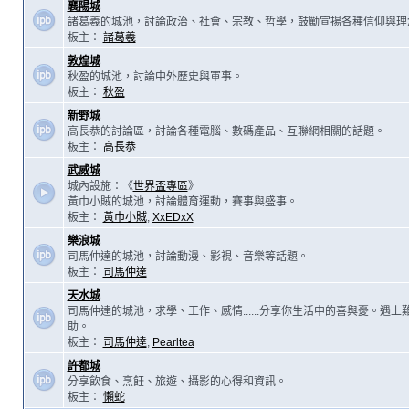
襄陽城
諸葛羲的城池，討論政治、社會、宗教、哲學，鼓勵宣揚各種信仰與理
板主：
諸葛羲
敦煌城
秋盈的城池，討論中外歷史與軍事。
板主：
秋盈
新野城
高長恭的討論區，討論各種電腦、數碼產品、互聯網相關的話題。
板主：
高長恭
武威城
城內設施：《
世界盃專區
》
黃巾小賊的城池，討論體育運動，賽事與盛事。
板主：
黃巾小賊
,
XxEDxX
樂浪城
司馬仲達的城池，討論動漫、影視、音樂等話題。
板主：
司馬仲達
天水城
司馬仲達的城池，求學、工作、感情......分享你生活中的喜與憂。遇
助。
板主：
司馬仲達
,
Pearltea
許都城
分享飲食、烹飪、旅遊、攝影的心得和資訊。
板主：
懶蛇