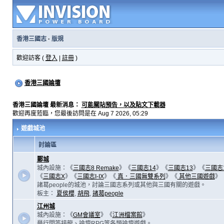
香港三國志
·
版規
歡迎訪客 (
登入
|
註冊
)
香港三國論壇
香港三國論壇 最新消息：
可能關站預告，以及貼文下載器
歡迎再度蒞臨，您最後訪問是在 Aug 7 2026, 05:29
遊戲城池
討論區
鄴城
城內設施：《
三國志8 Remake
》《
三國志14
》《
三國志13
》《
三國志
《
三國志X
》《
三國志I-IX
》《
真．三國無雙系列
》《
其他三國遊戲
》
諸葛people的城池，討論三國志系列或其他與三國有關的遊戲。
板主：
夏侯櫻
,
胡飛
,
諸葛people
江州城
城內設施：《
GM會議室
》《
江洲檔案館
》
舉行問答接龍、論壇RPG等各類論壇遊戲。