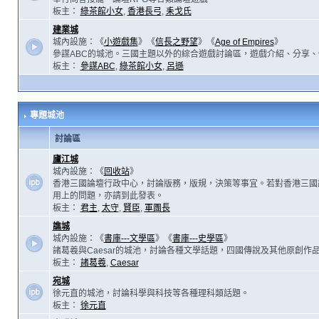
板主：
綠茶館小女
,
香港長弓
,
耒戈氏
建業城
城內設施：《
小遊戲集
》《
信長之野望
》《
Age of Empires
》
參謀ABC的城池。三國主題以外的綜合遊戲討論區，遊戲介紹、分享、
板主：
參謀ABC
,
綠茶館小女
,
呂遜
專題城池
討論區
廬江城
城內設施：《
回收站
》
香港三國論壇行政中心，討論版務，版規，決策等事宜。若對香港三國
用上的問題，亦請到此發表。
板主：
君主
,
太守
,
賢臣
,
軍團長
譙城
城內設施：《
書庫---文學區
》《
書庫---史學區
》
諸葛羲與Caesar的城池，討論各種文學話題，四國傳說及其他原創作
板主：
諸葛羲
,
Caesar
宛城
徐元直的城池，討論科學與科技等各種理科類話題。
板主：
徐元直