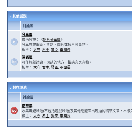
其他話題
討論區
分享區
城內設施：《
短片分享區
》
分享有趣網頁、笑話、圖片或短片等事物。
板主：
太守
,
君主
,
賢臣
,
軍團長
清談區
可作輕鬆討論、閒談的地方，惟請言之有物。
板主：
太守
,
君主
,
賢臣
,
軍團長
封存城池
討論區
精華集
收集專題城池(不包括遊戲城池)及其他話題區出現過的精華文章，本版
板主：
太守
,
君主
,
賢臣
,
軍團長