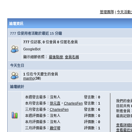
管理團隊
|
今天活動
論壇資訊
777 位使用者活動於最近 15 分鐘
777
位訪客,
0
位會員
0
位匿名會員
GoogleBot
顯示細節依照：
最後點按
,
會員名稱
今天生日
1
位在今天慶生的會員
manho
(
38
)
論壇統計
本週發言最多：沒有人
發言數：
0
我們的會
本月發言最多：
徐元直
，
CharlesFen
發言數：
1
目前共有
三月發言最多：
CharlesFen
發言數：
6
新進會員
本週評價最多：沒有人
評價數：
0
最高記錄
本月評價最多：沒有人
評價數：
0
查看詳細
三月評價最多：
雞仔嘜
評價數：
1
查看最近