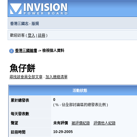
香港三國志
·
版規
歡迎訪客 (
登入
|
註冊
)
香港三國論壇
-> 檢視個人資料
魚仔餅
尋找該會員全部文章
·
加入連絡清單
活動狀態
0
累計總發表
( % - 佔全部討論區的總發表比例 )
每天發表數
聲望
未有評價
被評價紀錄
評價他人紀錄
10-29-2005
註冊時間