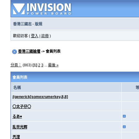
香港三國志
·
版規
歡迎訪客 (
登入
|
註冊
)
香港三國論壇
-> 會員列表
分頁：
(863)
[1]
2
3
...
最後 »
會員列表
名稱
#generick[somexrumerkey,8,8]
〇太子仔〇
るあ♥
乱世光辉
兲漟