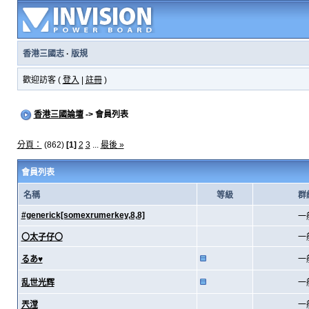
香港三國志
·
版規
歡迎訪客 (
登入
|
註冊
)
香港三國論壇
-> 會員列表
分頁：
(862)
[1]
2
3
...
最後 »
會員列表
名稱
等級
群
#generick[somexrumerkey,8,8]
一
〇太子仔〇
一
るあ♥
一
乱世光辉
一
兲漟
一