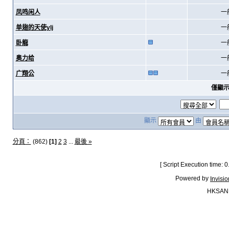
凤鸣闲人
一
单翅的天使ylj
一
卧龍
一
奥力给
一
广翔公
一
僅顯
顯示
由
分頁：
(862)
[1]
2
3
...
最後 »
[ Script Execution time:
Powered by
Invisi
HKSAN.