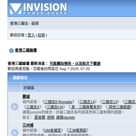
香港三國志
·
版規
歡迎訪客 (
登入
|
註冊
)
香港三國論壇
香港三國論壇 最新消息：
可能關站預告，以及貼文下載器
歡迎再度蒞臨，您最後訪問是在 Aug 7 2026, 07:20
遊戲城池
討論區
鄴城
城內設施：《
三國志8 Remake
》《
三國志14
》《
三國志13
》《
三國志
《
三國志X
》《
三國志I-IX
》《
真．三國無雙系列
》《
其他三國遊戲
》
諸葛people的城池，討論三國志系列或其他與三國有關的遊戲。
板主：
夏侯櫻
,
胡飛
,
諸葛people
江州城
城內設施：《
GM會議室
》《
江洲檔案館
》
舉行問答接龍、論壇RPG等各類論壇遊戲。