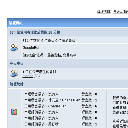
管理團隊
|
今天活動
論壇資訊
674 位使用者活動於最近 15 分鐘
674
位訪客,
0
位會員
0
位匿名會員
GoogleBot
顯示細節依照：
最後點按
,
會員名稱
今天生日
1
位在今天慶生的會員
manho
(
38
)
論壇統計
本週發言最多：沒有人
發言數：
0
我們的會
本月發言最多：
徐元直
，
CharlesFen
發言數：
1
目前共有
三月發言最多：
CharlesFen
發言數：
6
新進會員
本週評價最多：沒有人
評價數：
0
最高記錄
本月評價最多：沒有人
評價數：
0
查看詳細
三月評價最多：
雞仔嘜
評價數：
1
查看最近