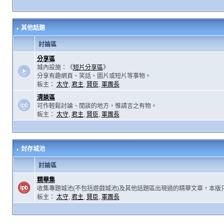
其他話題
討論區
分享區
城內設施：《
短片分享區
》
分享有趣網頁、笑話、圖片或短片等事物。
板主：
太守
,
君主
,
賢臣
,
軍團長
清談區
可作輕鬆討論、閒談的地方，惟請言之有物。
板主：
太守
,
君主
,
賢臣
,
軍團長
封存城池
討論區
精華集
收集專題城池(不包括遊戲城池)及其他話題區出現過的精華文章，本版
板主：
太守
,
君主
,
賢臣
,
軍團長