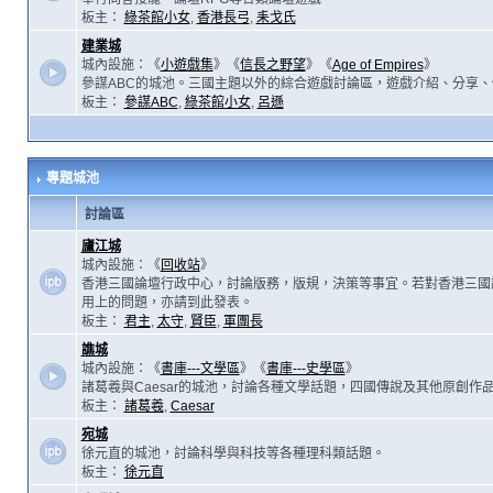
板主：
綠茶館小女
,
香港長弓
,
耒戈氏
建業城
城內設施：《
小遊戲集
》《
信長之野望
》《
Age of Empires
》
參謀ABC的城池。三國主題以外的綜合遊戲討論區，遊戲介紹、分享、
板主：
參謀ABC
,
綠茶館小女
,
呂遜
專題城池
討論區
廬江城
城內設施：《
回收站
》
香港三國論壇行政中心，討論版務，版規，決策等事宜。若對香港三國
用上的問題，亦請到此發表。
板主：
君主
,
太守
,
賢臣
,
軍團長
譙城
城內設施：《
書庫---文學區
》《
書庫---史學區
》
諸葛羲與Caesar的城池，討論各種文學話題，四國傳說及其他原創作
板主：
諸葛羲
,
Caesar
宛城
徐元直的城池，討論科學與科技等各種理科類話題。
板主：
徐元直