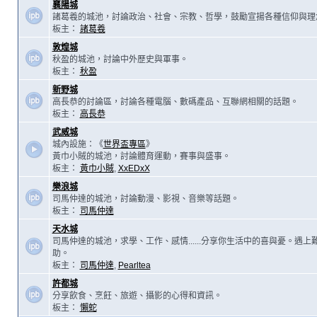
襄陽城
諸葛羲的城池，討論政治、社會、宗教、哲學，鼓勵宣揚各種信仰與理
板主：
諸葛羲
敦煌城
秋盈的城池，討論中外歷史與軍事。
板主：
秋盈
新野城
高長恭的討論區，討論各種電腦、數碼產品、互聯網相關的話題。
板主：
高長恭
武威城
城內設施：《
世界盃專區
》
黃巾小賊的城池，討論體育運動，賽事與盛事。
板主：
黃巾小賊
,
XxEDxX
樂浪城
司馬仲達的城池，討論動漫、影視、音樂等話題。
板主：
司馬仲達
天水城
司馬仲達的城池，求學、工作、感情......分享你生活中的喜與憂。遇
助。
板主：
司馬仲達
,
Pearltea
許都城
分享飲食、烹飪、旅遊、攝影的心得和資訊。
板主：
懶蛇