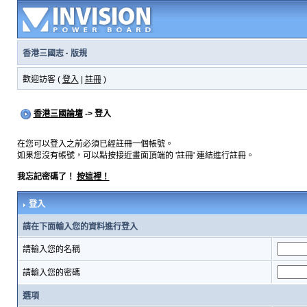
香港三國志
·
版規
歡迎訪客 (
登入
|
註冊
)
香港三國論壇
-> 登入
在您可以登入之前必須已經註冊一個帳號。
如果您沒有帳號，可以點按接近畫面頂端的 '註冊' 連結進行註冊。
我忘記密碼了！
按這裡！
登入
請在下面輸入您的資料進行登入
請輸入您的名稱
請輸入您的密碼
選項