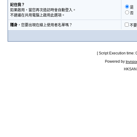
記住我？
是
如果啟用，當您再次造訪時會自動登入。
否
不建議在共用電腦上啟用此選項。
隱身
，您要出現在線上使用者名單嗎？
不要
[ Script Execution time:
Powered by
Invisi
HKSAN.