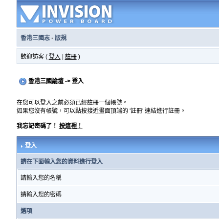
香港三國志
·
版規
歡迎訪客 (
登入
|
註冊
)
香港三國論壇
-> 登入
在您可以登入之前必須已經註冊一個帳號。
如果您沒有帳號，可以點按接近畫面頂端的 '註冊' 連結進行註冊。
我忘記密碼了！
按這裡！
登入
請在下面輸入您的資料進行登入
請輸入您的名稱
請輸入您的密碼
選項