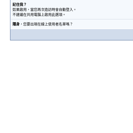
記住我？
如果啟用，當您再次造訪時會自動登入。
不建議在共用電腦上啟用此選項。
隱身
，您要出現在線上使用者名單嗎？