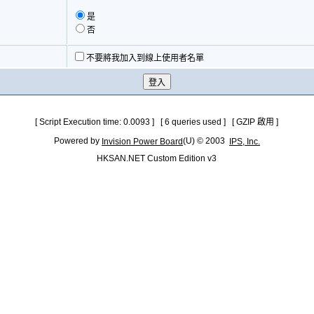
是
否
不要將我加入到線上使用者名單
[ Script Execution time: 0.0093 ] [ 6 queries used ] [ GZIP 啟用 ]
Powered by
(U) © 2003
Invision Power Board
IPS, Inc.
HKSAN.NET Custom Edition v3