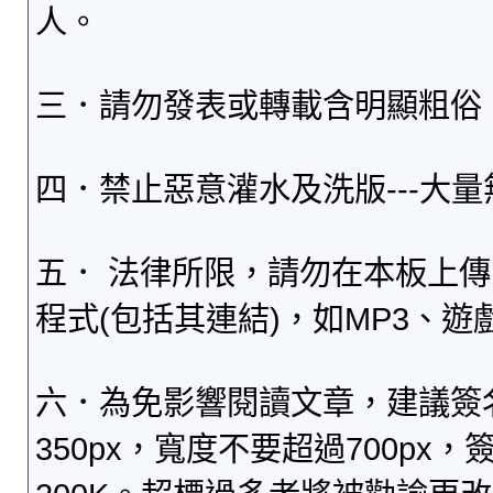
人。
三．請勿發表或轉載含明顯粗俗
四．禁止惡意灌水及洗版---大
五． 法律所限，請勿在本板上
程式(包括其連結)，如MP3、遊
六．為免影響閱讀文章，建議簽
350px，寬度不要超過700p