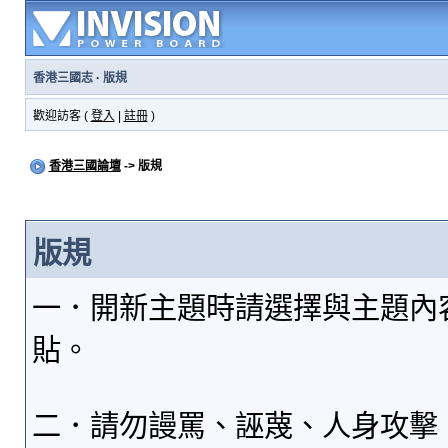
香港三國志
·
版規
歡迎訪客 (
登入
|
註冊
)
香港三國論壇
-> 版規
版規
一．開新主題時請選擇與主題內
貼。
二．請勿謾罵、誣蔑、人身攻擊