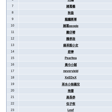
阿暪
7
諸葛羲
8
秋盈
9
龍驤將軍
10
諸葛people
11
雞仔嘜
12
魏孝政
13
綠茶館小女
14
悲慘
15
Pearltea
16
黃巾小賊
17
neveryield
18
XxEDxX
19
茶水小妹蘋兒
20
拖雷
21
高長恭
22
伍子攸
23
Leaf