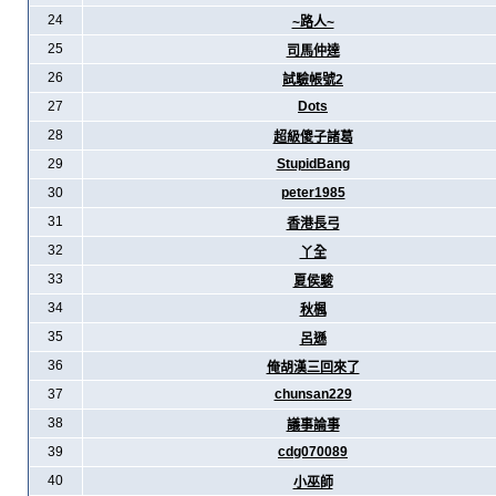
24
~路人~
25
司馬仲達
26
試驗帳號2
27
Dots
28
超級傻子諸葛
29
StupidBang
30
peter1985
31
香港長弓
32
丫全
33
夏侯駿
34
秋楓
35
呂遜
36
俺胡漢三回來了
37
chunsan229
38
議事論事
39
cdg070089
40
小巫師