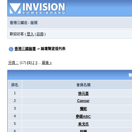
香港三國志
·
版規
歡迎訪客 (
登入
|
註冊
)
香港三國論壇
-> 論壇聲望值列表
分頁：
(17)
[1]
2
3
...
最後 »
聲
排名
會員名稱
1
徐元直
2
Caesar
3
懶蛇
4
參謀ABC
5
耒戈氏
6