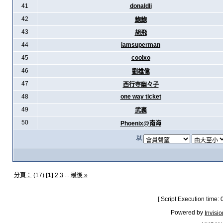
41
donaldli
42
鮑鮑
43
胡飛
44
iamsuperman
45
coolxo
46
劉雄偉
47
西行寺幽々子
48
one way ticket
49
武襄
50
Phoenix@南海
以
分頁：
(17)
[1]
2
3
...
最後 »
[ Script Execution time:
Powered by
Invisi