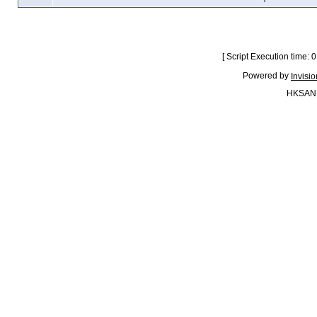
[ Script Execution time:
Powered by
Invisi
HKSAN.