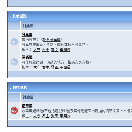
其他話題
討論區
分享區
城內設施：《
短片分享區
》
分享有趣網頁、笑話、圖片或短片等事物。
板主：
太守
,
君主
,
賢臣
,
軍團長
清談區
可作輕鬆討論、閒談的地方，惟請言之有物。
板主：
太守
,
君主
,
賢臣
,
軍團長
封存城池
討論區
精華集
收集專題城池(不包括遊戲城池)及其他話題區出現過的精華文章，本版
板主：
太守
,
君主
,
賢臣
,
軍團長