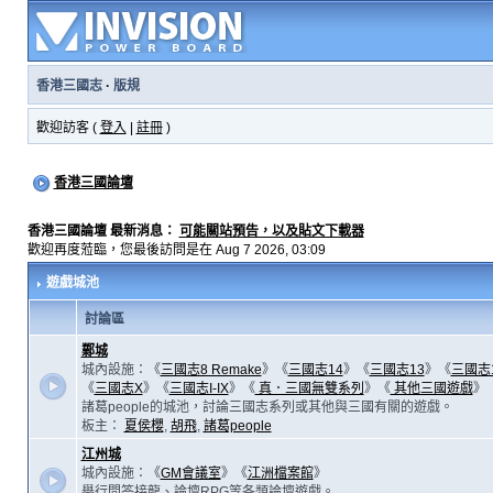
香港三國志
·
版規
歡迎訪客 (
登入
|
註冊
)
香港三國論壇
香港三國論壇 最新消息：
可能關站預告，以及貼文下載器
歡迎再度蒞臨，您最後訪問是在 Aug 7 2026, 03:09
遊戲城池
討論區
鄴城
城內設施：《
三國志8 Remake
》《
三國志14
》《
三國志13
》《
三國志
《
三國志X
》《
三國志I-IX
》《
真．三國無雙系列
》《
其他三國遊戲
》
諸葛people的城池，討論三國志系列或其他與三國有關的遊戲。
板主：
夏侯櫻
,
胡飛
,
諸葛people
江州城
城內設施：《
GM會議室
》《
江洲檔案館
》
舉行問答接龍、論壇RPG等各類論壇遊戲。