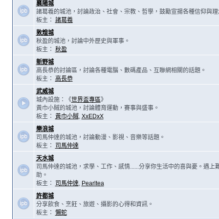
襄陽城
諸葛羲的城池，討論政治、社會、宗教、哲學，鼓勵宣揚各種信仰與理
板主：
諸葛羲
敦煌城
秋盈的城池，討論中外歷史與軍事。
板主：
秋盈
新野城
高長恭的討論區，討論各種電腦、數碼產品、互聯網相關的話題。
板主：
高長恭
武威城
城內設施：《
世界盃專區
》
黃巾小賊的城池，討論體育運動，賽事與盛事。
板主：
黃巾小賊
,
XxEDxX
樂浪城
司馬仲達的城池，討論動漫、影視、音樂等話題。
板主：
司馬仲達
天水城
司馬仲達的城池，求學、工作、感情......分享你生活中的喜與憂。遇
助。
板主：
司馬仲達
,
Pearltea
許都城
分享飲食、烹飪、旅遊、攝影的心得和資訊。
板主：
懶蛇