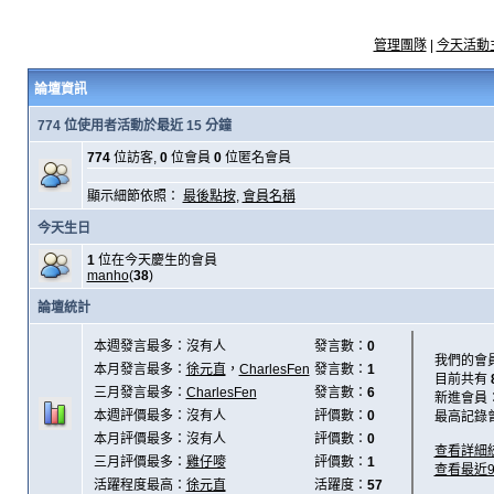
管理團隊
|
今天活動
論壇資訊
774 位使用者活動於最近 15 分鐘
774
位訪客,
0
位會員
0
位匿名會員
顯示細節依照：
最後點按
,
會員名稱
今天生日
1
位在今天慶生的會員
manho
(
38
)
論壇統計
本週發言最多：沒有人
發言數：
0
我們的會
本月發言最多：
徐元直
，
CharlesFen
發言數：
1
目前共有
三月發言最多：
CharlesFen
發言數：
6
新進會員
本週評價最多：沒有人
評價數：
0
最高記錄
本月評價最多：沒有人
評價數：
0
查看詳細
三月評價最多：
雞仔嘜
評價數：
1
查看最近
活躍程度最高：
徐元直
活躍度：
57