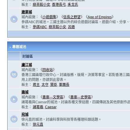
板主：
綠茶館小女
,
香港長弓
,
耒戈氏
建業城
城內設施：《
小遊戲集
》《
信長之野望
》《
Age of Empires
》
參謀ABC的城池。三國主題以外的綜合遊戲討論區，遊戲介紹、分享、
板主：
參謀ABC
,
綠茶館小女
,
呂遜
專題城池
討論區
廬江城
城內設施：《
回收站
》
香港三國論壇行政中心，討論版務，版規，決策等事宜。若對香港三國
用上的問題，亦請到此發表。
板主：
君主
,
太守
,
賢臣
,
軍團長
譙城
城內設施：《
書庫---文學區
》《
書庫---史學區
》
諸葛羲與Caesar的城池，討論各種文學話題，四國傳說及其他原創作
板主：
諸葛羲
,
Caesar
宛城
徐元直的城池，討論科學與科技等各種理科類話題。
板主：
徐元直