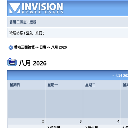
香港三國志
·
版規
歡迎訪客 (
登入
|
註冊
)
香港三國論壇
->
日曆
-> 八月 2026
八月 2026
<
七月 20
星期日
星期一
星期二
星
2
3
4