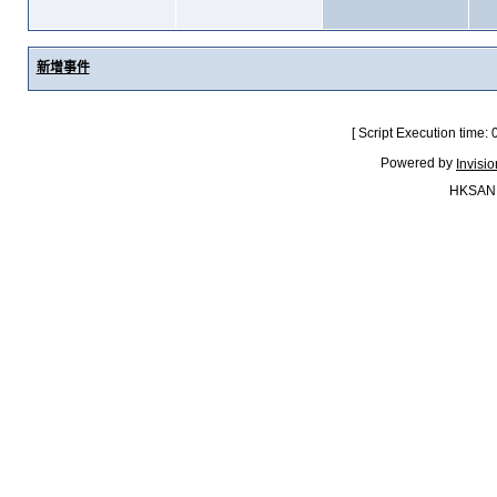
新增事件
[ Script Execution time:
Powered by
Invisi
HKSAN.