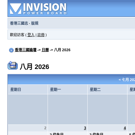
香港三國志
·
版規
歡迎訪客 (
登入
|
註冊
)
香港三國論壇
->
日曆
-> 八月 2026
八月 2026
<
七月 20
星期日
星期一
星期二
星
2
3
4