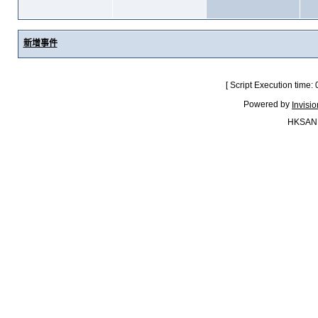
新增事件
[ Script Execution time:
Powered by
Invisi
HKSAN.