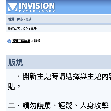
香港三國志
·
版規
歡迎訪客 (
登入
|
註冊
)
香港三國論壇
-> 版規
版規
一．開新主題時請選擇與主題內
貼。
二．請勿謾罵、誣蔑、人身攻擊