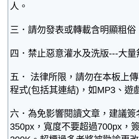
人。
三．請勿發表或轉載含明顯粗俗
四．禁止惡意灌水及洗版---大
五． 法律所限，請勿在本板上
程式(包括其連結)，如MP3、遊
六．為免影響閱讀文章，建議簽
350px，寬度不要超過700p