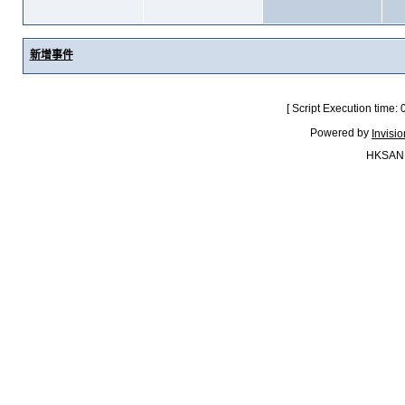
新增事件
[ Script Execution time:
Powered by
Invisi
HKSAN.