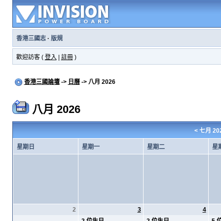
香港三國志
·
版規
歡迎訪客 (
登入
|
註冊
)
香港三國論壇
->
日曆
-> 八月 2026
八月 2026
<
七月 20
星期日
星期一
星期二
星
2
3
4