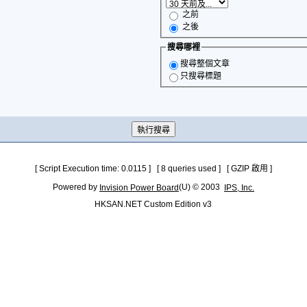
之前
之後
搜尋哪裡
搜尋整個文章
只搜尋標題
[ Script Execution time: 0.0115 ] [ 8 queries used ] [ GZIP 啟用 ]
Powered by
(U) © 2003
Invision Power Board
IPS, Inc.
HKSAN.NET Custom Edition v3