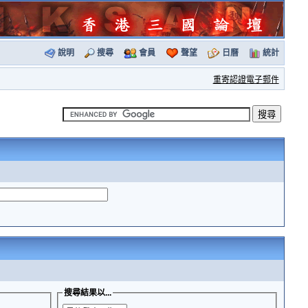
說明
搜尋
會員
聲望
日曆
統計
重寄認證電子郵件
搜尋結果以...