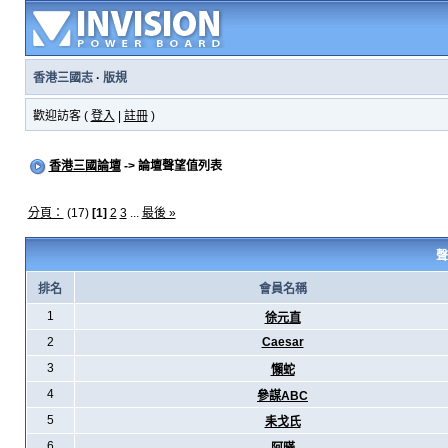
香港三國志
·
版規
歡迎訪客 (
登入
|
註冊
)
香港三國論壇
-> 論壇聲望值列表
分頁：
(17)
[1]
2
3
...
最後 »
聲
排名
會員名稱
1
徐元直
2
Caesar
3
懶蛇
4
參謀ABC
5
耒戈氏
6