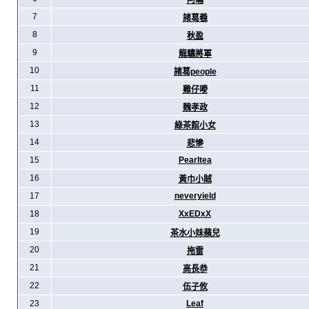
阿暪
7
諸葛羲
8
秋盈
9
龍驤將軍
10
諸葛people
11
雞仔嘜
12
魏孝政
13
綠茶館小女
14
悲慘
15
Pearltea
16
黃巾小賊
17
neveryield
18
XxEDxX
19
茶水小妹蘋兒
20
拖雷
21
高長恭
22
伍子攸
23
Leaf