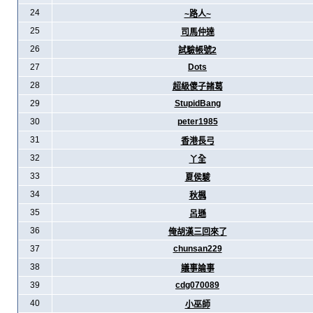
24
~路人~
25
司馬仲達
26
試驗帳號2
27
Dots
28
超級傻子諸葛
29
StupidBang
30
peter1985
31
香港長弓
32
丫全
33
夏侯駿
34
秋楓
35
呂遜
36
俺胡漢三回來了
37
chunsan229
38
議事論事
39
cdg070089
40
小巫師