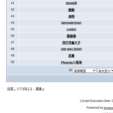
41
donaldli
42
鮑鮑
43
胡飛
44
iamsuperman
45
coolxo
46
劉雄偉
47
西行寺幽々子
48
one way ticket
49
武襄
50
Phoenix@南海
以
分頁：
(17)
[1]
2
3
...
最後 »
[ Script Execution time:
Powered by
Invisi