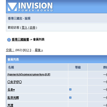
香港三國志
·
版規
歡迎訪客 (
登入
|
註冊
)
香港三國論壇
-> 會員列表
分頁：
(862)
[1]
2
3
...
最後 »
會員列表
名稱
等級
群
#generick[somexrumerkey,8,8]
一
〇太子仔〇
一
るあ♥
一
乱世光辉
一
兲漟
一