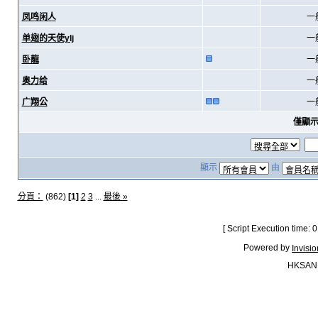
凤鸣闲人
一
单翅的天使ylj
一
卧龍
一
奥力给
一
广翔公
一
僅顯
顯示
由
分頁：
(862)
[1]
2
3
...
最後 »
[ Script Execution time:
Powered by
Invisi
HKSAN.