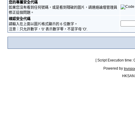
您的專屬安全代碼
如果您沒有看到任何號碼，或是看到殘破的圖片，請連絡論壇管理員
修正這個問題。
確認安全代碼
請輸入在上面以圖片格式顯示的 6 位數字。
注意：只允許數字，'0' 表示數字零，不是字母 'O'.
[ Script Execution time:
Powered by
Invisi
HKSAN.