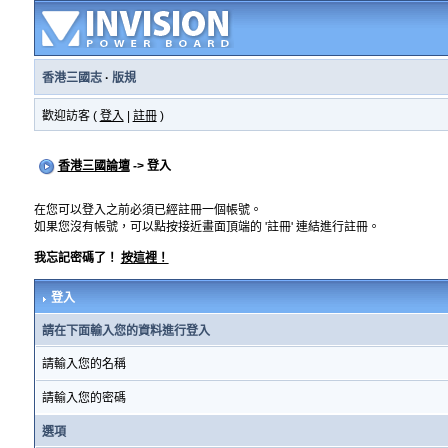
香港三國志
·
版規
歡迎訪客 (
登入
|
註冊
)
香港三國論壇
-> 登入
在您可以登入之前必須已經註冊一個帳號。
如果您沒有帳號，可以點按接近畫面頂端的 '註冊' 連結進行註冊。
我忘記密碼了！
按這裡！
登入
請在下面輸入您的資料進行登入
請輸入您的名稱
請輸入您的密碼
選項