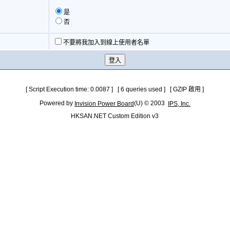
是
否
不要將我加入到線上使用者名單
[ Script Execution time: 0.0087 ] [ 6 queries used ] [ GZIP 啟用 ]
Powered by
(U) © 2003
Invision Power Board
IPS, Inc.
HKSAN.NET Custom Edition v3