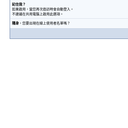
記住我？
如果啟用，當您再次造訪時會自動登入。
不建議在共用電腦上啟用此選項。
隱身
，您要出現在線上使用者名單嗎？