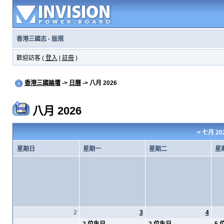
香港三國志
·
版規
歡迎訪客 (
登入
|
註冊
)
香港三國論壇
->
日曆
-> 八月 2026
八月 2026
<
七月 20
星期日
星期一
星期二
星
2
3
4