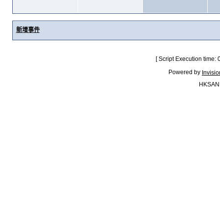
新增事件
[ Script Execution time:
Powered by
Invisi
HKSAN.