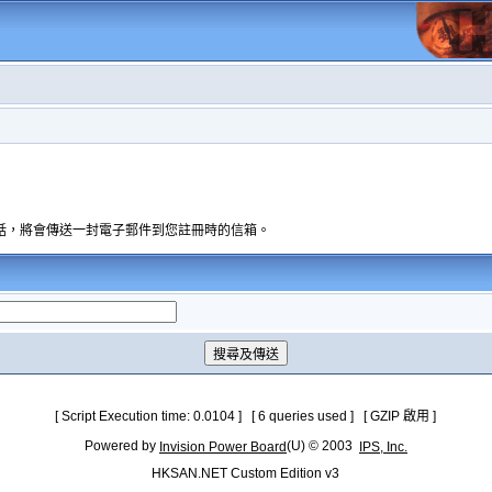
話，將會傳送一封電子郵件到您註冊時的信箱。
[ Script Execution time: 0.0104 ] [ 6 queries used ] [ GZIP 啟用 ]
Powered by
(U) © 2003
Invision Power Board
IPS, Inc.
HKSAN.NET Custom Edition v3