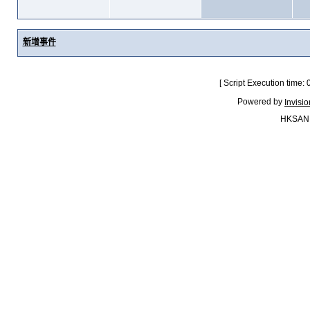
新增事件
[ Script Execution time:
Powered by
Invisi
HKSAN.