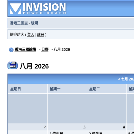
香港三國志
·
版規
歡迎訪客 (
登入
|
註冊
)
香港三國論壇
->
日曆
-> 八月 2026
八月 2026
<
七月 20
星期日
星期一
星期二
星
2
3
4