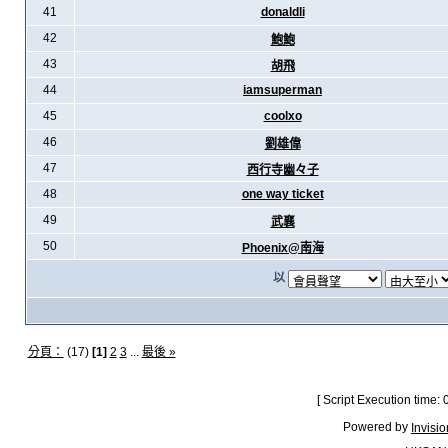
41
donaldli
42
鮑鮑
43
胡飛
44
iamsuperman
45
coolxo
46
劉雄偉
47
西行寺幽々子
48
one way ticket
49
武襄
50
Phoenix@南海
以
分頁：
(17)
[1]
2
3
...
最後 »
[ Script Execution time:
Powered by
Invisi