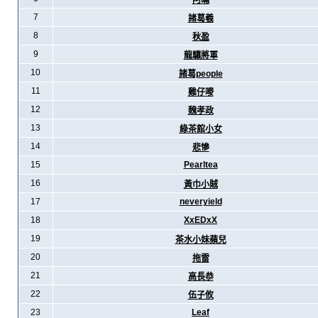
阿暪
7
諸葛羲
8
秋盈
9
龍驤將軍
10
諸葛people
11
雞仔嘜
12
魏孝政
13
綠茶館小女
14
悲慘
15
Pearltea
16
黃巾小賊
17
neveryield
18
XxEDxX
19
茶水小妹蘋兒
20
拖雷
21
高長恭
22
伍子攸
23
Leaf