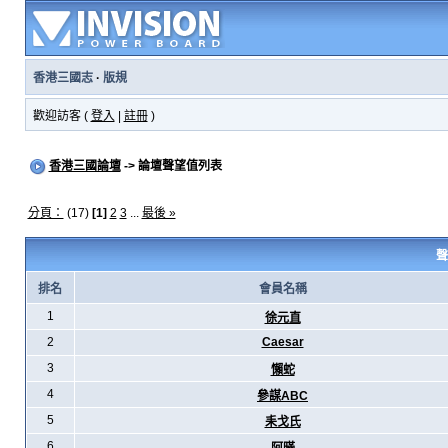
香港三國志
·
版規
歡迎訪客 (
登入
|
註冊
)
香港三國論壇
-> 論壇聲望值列表
分頁：
(17)
[1]
2
3
...
最後 »
聲
排名
會員名稱
1
徐元直
2
Caesar
3
懶蛇
4
參謀ABC
5
耒戈氏
6