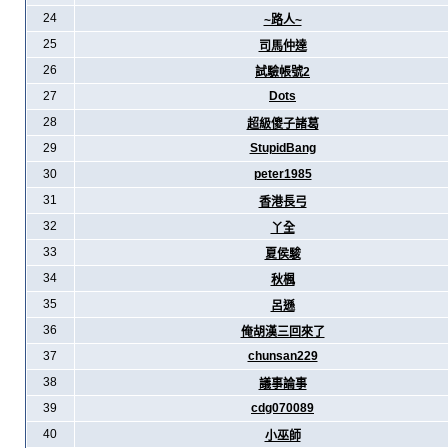
24
~路人~
25
司馬仲達
26
試驗帳號2
27
Dots
28
超級傻子諸葛
29
StupidBang
30
peter1985
31
香港長弓
32
丫全
33
夏侯駿
34
秋楓
35
呂遜
36
俺胡漢三回來了
37
chunsan229
38
議事論事
39
cdg070089
40
小巫師